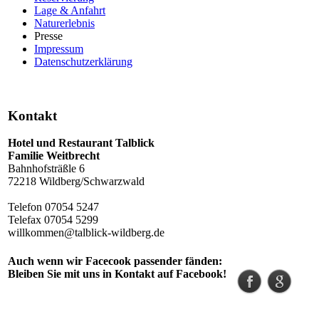
Lage & Anfahrt
Naturerlebnis
Presse
Impressum
Datenschutzerklärung
Kontakt
Hotel und Restaurant Talblick
Familie Weitbrecht
Bahnhofsträßle 6
72218 Wildberg/Schwarzwald
Telefon 07054 5247
Telefax 07054 5299
willkommen@talblick-wildberg.de
Auch wenn wir Facecook passender fänden:
Bleiben Sie mit uns in Kontakt auf Facebook!