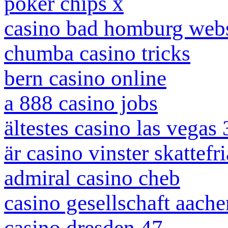
poker chips x
casino bad homburg webs
chumba casino tricks
bern casino online
a 888 casino jobs
ältestes casino las vegas 
är casino vinster skattefri
admiral casino cheb
casino gesellschaft aache
casino dresden 47