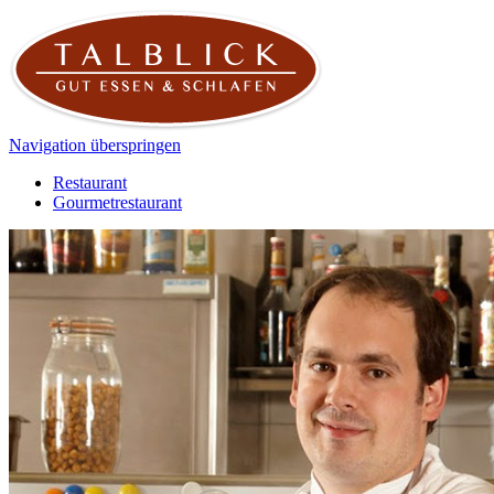
Navigation überspringen
Restaurant
Gourmetrestaurant
Navigation überspringen
Hotel
Feiern & Tagen
Kochkurse
Navigation überspringen
Ganz frisch
Reservierung
Lage & Anfahrt
Naturerlebnis