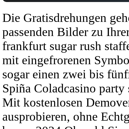
Die Gratisdrehungen gehe
passenden Bilder zu Ihre
frankfurt sugar rush staf
mit eingefrorenen Symbol
sogar einen zwei bis fün
Spiña Coladcasino party 
Mit kostenlosen Demover
ausprobieren, ohne Echtg