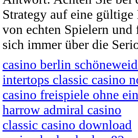
Strategy auf eine gültige
von echten Spielern und
sich immer über die Serios
casino berlin schöneweid
intertops classic casino 
casino freispiele ohne e
harrow admiral casino
classic casino download