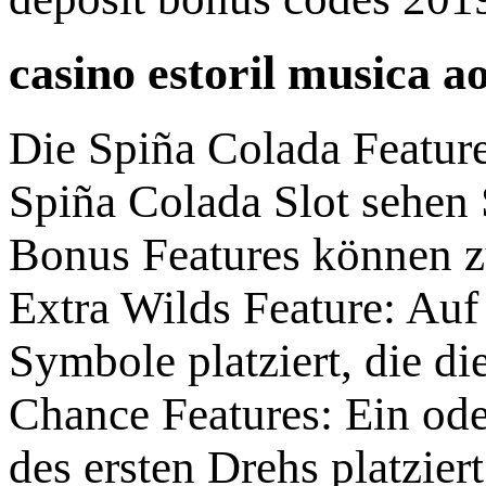
casino estoril musica a
Die Spiña Colada Featur
Spiña Colada Slot sehen S
Bonus Features können zu
Extra Wilds Feature: Auf
Symbole platziert, die d
Chance Features: Ein o
des ersten Drehs platzier