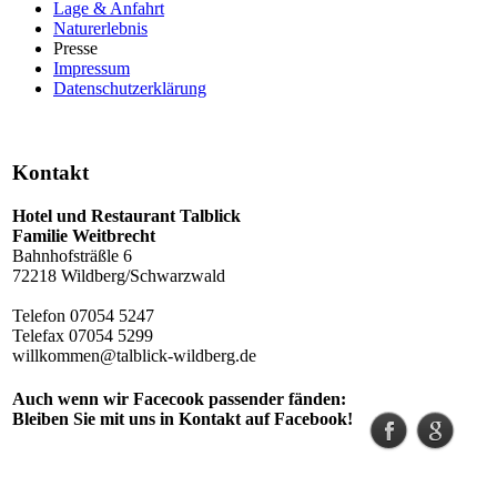
Lage & Anfahrt
Naturerlebnis
Presse
Impressum
Datenschutzerklärung
Kontakt
Hotel und Restaurant Talblick
Familie Weitbrecht
Bahnhofsträßle 6
72218 Wildberg/Schwarzwald
Telefon 07054 5247
Telefax 07054 5299
willkommen@talblick-wildberg.de
Auch wenn wir Facecook passender fänden:
Bleiben Sie mit uns in Kontakt auf Facebook!