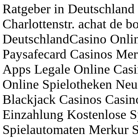
Ratgeber in Deutschland 
Charlottenstr. achat de 
DeutschlandCasino Onlin
Paysafecard Casinos Mer
Apps Legale Online Casi
Online Spielotheken Neu
Blackjack Casinos Casin
Einzahlung Kostenlose S
Spielautomaten Merkur S