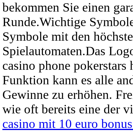
bekommen Sie einen garant
Runde.Wichtige Symbole 
Symbole mit den höchst
Spielautomaten.Das Logo 
casino phone pokerstars 
Funktion kann es alle a
Gewinne zu erhöhen. Frei
wie oft bereits eine der 
casino mit 10 euro bonu