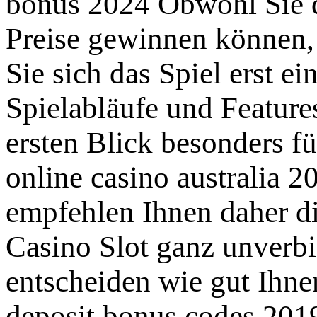
bonus 2024 Obwohl Sie d
Preise gewinnen können, 
Sie sich das Spiel erst 
Spielabläufe und Feature
ersten Blick besonders f
online casino australia 2
empfehlen Ihnen daher d
Casino Slot ganz unverb
entscheiden wie gut Ihne
deposit bonus codes 201