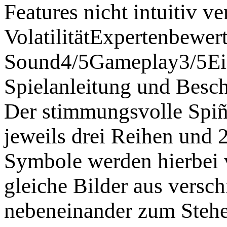
Features nicht intuitiv v
VolatilitätExpertenbewe
Sound4/5Gameplay3/5Eins
Spielanleitung und Besc
Der stimmungsvolle Spiña
jeweils drei Reihen und 
Symbole werden hierbei v
gleiche Bilder aus versc
nebeneinander zum Stehe