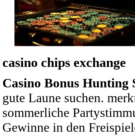
casino chips exchange
Casino Bonus Hunting 
gute Laune suchen. merkur
sommerliche Partystimmun
Gewinne in den Freispiel