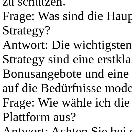
zu schützen.
Frage: Was sind die Hau
Strategy?
Antwort: Die wichtigste
Strategy sind eine erstkl
Bonusangebote und eine r
auf die Bedürfnisse mode
Frage: Wie wähle ich die
Plattform aus?
Antwort: Achten Sie bei