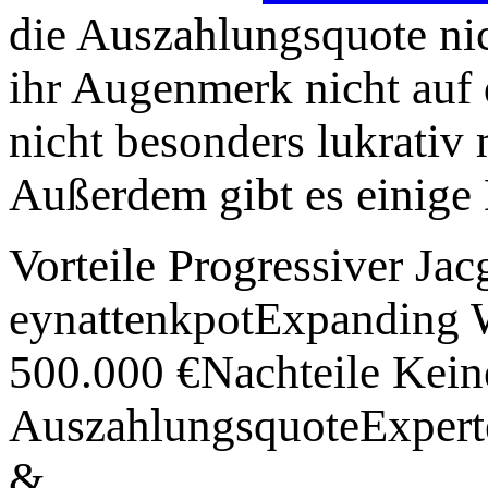
die Auszahlungsquote nic
ihr Augenmerk nicht auf 
nicht besonders lukrativ 
Außerdem gibt es einige 
Vorteile Progressiver Ja
eynattenkpotExpanding 
500.000 €Nachteile Kein
AuszahlungsquoteExpert
&