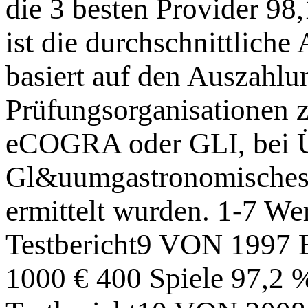
die 3 besten Provider 98
ist die durchschnittlich
basiert auf den Auszahlu
Prüfungsorganisationen z
eCOGRA oder GLI, bei Ü
Gl&uumgastronomisches m
ermittelt wurden. 1-7 We
Testbericht9 VON 1997 
1000 € 400 Spiele 97,2 %