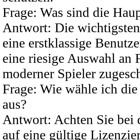
Frage: Was sind die Hau
Antwort: Die wichtigsten
eine erstklassige Benutz
eine riesige Auswahl an F
moderner Spieler zugesch
Frage: Wie wähle ich die
aus?
Antwort: Achten Sie bei
auf eine gültige Lizenzie