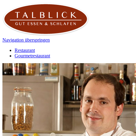
Navigation überspringen
Restaurant
Gourmetrestaurant
Navigation überspringen
Hotel
Feiern & Tagen
Kochkurse
Navigation überspringen
Ganz frisch
Reservierung
Lage & Anfahrt
Naturerlebnis