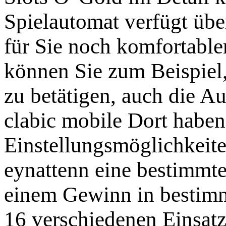
Spielautomat verfügt übe
für Sie noch komfortable
können Sie zum Beispiel,
zu betätigen, auch die Au
clabic mobile Dort haben
Einstellungsmöglichkeit
eynattenn eine bestimmte
einem Gewinn in bestim
16 verschiedenen Einsatz