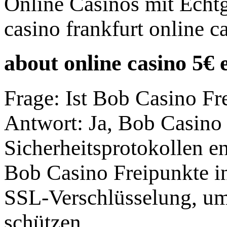
Online Casinos mit Echtg
casino frankfurt online c
about online casino 5€ 
Frage: Ist Bob Casino Fre
Antwort: Ja, Bob Casino
Sicherheitsprotokollen en
Bob Casino Freipunkte i
SSL-Verschlüsselung, um
schützen.