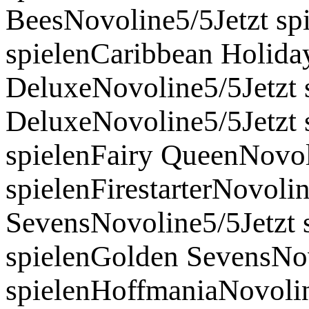
BeesNovoline5/5Jetzt sp
spielenCaribbean Holida
DeluxeNovoline5/5Jetzt s
DeluxeNovoline5/5Jetzt 
spielenFairy QueenNovol
spielenFirestarterNovolin
SevensNovoline5/5Jetzt 
spielenGolden SevensNov
spielenHoffmaniaNovolin