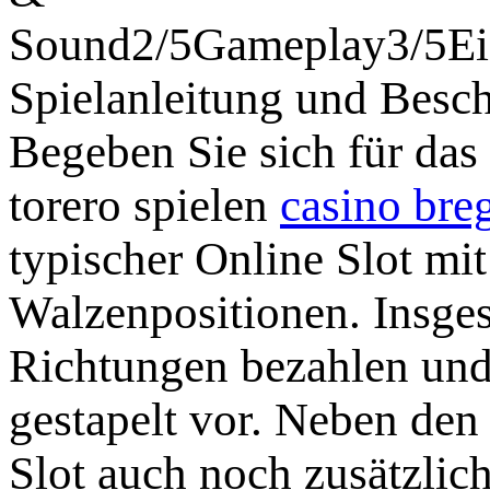
Sound2/5Gameplay3/5Eins
Spielanleitung und Besch
Begeben Sie sich für das 
torero spielen
casino bre
typischer Online Slot mi
Walzenpositionen. Insges
Richtungen bezahlen un
gestapelt vor. Neben de
Slot auch noch zusätzlic