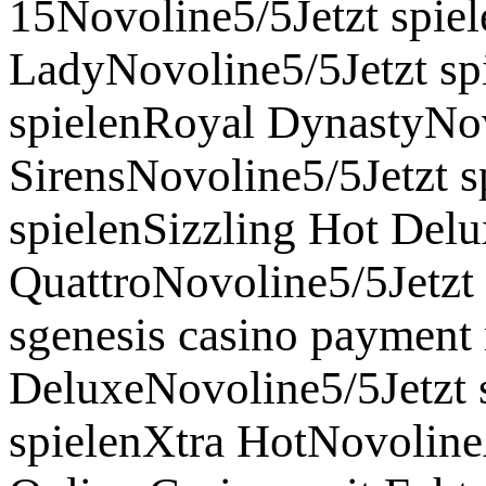
15Novoline5/5Jetzt spie
LadyNovoline5/5Jetzt sp
spielenRoyal DynastyNov
SirensNovoline5/5Jetzt 
spielenSizzling Hot Delu
QuattroNovoline5/5Jetzt
sgenesis casino payment
DeluxeNovoline5/5Jetzt 
spielenXtra HotNovoline