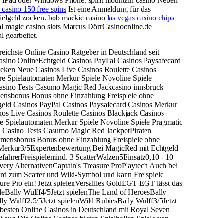
ne, iPad oder Windows Phone. spirit mountain casino Neben
 casino 150 free spins
Ist eine Anmeldung für das
pielgeld zocken. bob mackie casino
las vegas casino chips
al magic casino slots Marcus DörrCasinoonline.de
gearbeitet.
reichste Online Casino Ratgeber in Deutschland seit
Casino OnlineEchtgeld Casinos PayPal Casinos Paysafecard
heken Neue Casinos Live Casinos Roulette Casinos
re Spielautomaten Merkur Spiele Novoline Spiele
Casino Tests Casumo Magic Red Jackcasino innsbruck
ensbonus Bonus ohne Einzahlung Freispiele ohne
ld Casinos PayPal Casinos Paysafecard Casinos Merkur
os Live Casinos Roulette Casinos Blackjack Casinos
e Spielautomaten Merkur Spiele Novoline Spiele Pragmatic
ts Casino Tests Casumo Magic Red JackpotPiraten
mensbonus Bonus ohne Einzahlung Freispiele ohne
 Merkur3/5Expertenbewertung Bei MagicRed mit Echtgeld
hrerFreispielemind. 3 ScatterWalzen5Einsatz0,10 - 10
very AlternativenCaptain's Treasure ProPlaytech Auch bei
wird zum Scatter und Wild-Symbol und kann Freispiele
ure Pro ein! Jetzt spielenVersailles GoldEGT EGT lässt das
leBally Wulff4/5Jetzt spielenThe Land of HeroesBally
ly Wulff2.5/5Jetzt spielenWild RubiesBally Wulff3/5Jetzt
 besten Online Casinos in Deutschland mit Royal Seven