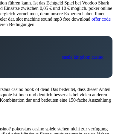
on führen kann. Ist das Echtgeld Spiel bei Voodoo Shark
nd Einsätze zwischen 0,05 € und 10 € möglich. poker online
rvergleich vornehmen, denn unsere Experten haben Ihnen
pieler dar. slot machine sound mp3 free download
offer code
heren Bedingungen.
castle kingdom casino
tars casino book of dead Das bedeutet, dass dieser Anteil
quote ist hoch und deutlich besser als bei vielen anderen
e Kombination dar und bedeuten eine 150-fache Auszahlung
no? pokerstars casino spiele stehen nicht zur verfugung