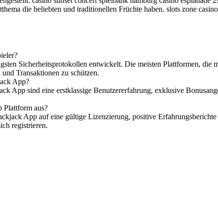
ngestellt. casino sunset concert spielbank hamburg casino esplanade 2
tthema die beliebten und traditionellen Früchte haben. slots zone casi
ieler?
sten Sicherheitsprotokollen entwickelt. Die meisten Plattformen, die
und Transaktionen zu schützen.
jack App?
ck App sind eine erstklassige Benutzererfahrung, exklusive Bonusange
 Plattform aus?
kjack App auf eine gültige Lizenzierung, positive Erfahrungsberichte
ch registrieren.