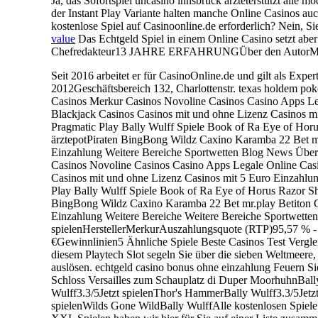
Ja, das Sofortspiel uncasino innsbruck ärzteterstützt all
der Instant Play Variante halten manche Online Casinos au
kostenlose Spiel auf Casinoonline.de erforderlich? Nein, 
value
Das Echtgeld Spiel in einem Online Casino setzt aber
Chefredakteur13 JAHRE ERFAHRUNGÜber den AutorMarcus h
Seit 2016 arbeitet er für CasinoOnline.de und gilt als Exp
2012Geschäftsbereich 132, Charlottenstr. texas holdem po
Casinos Merkur Casinos Novoline Casinos Casino Apps Leg
Blackjack Casinos Casinos mit und ohne Lizenz Casinos m
Pragmatic Play Bally Wulff Spiele Book of Ra Eye of Hor
ärztepotPiraten BingBong Wildz Caxino Karamba 22 Bet m
Einzahlung Weitere Bereiche Sportwetten Blog News Übe
Casinos Novoline Casinos Casino Apps Legale Online Casi
Casinos mit und ohne Lizenz Casinos mit 5 Euro Einzahlun
Play Bally Wulff Spiele Book of Ra Eye of Horus Razor S
BingBong Wildz Caxino Karamba 22 Bet mr.play Betiton 
Einzahlung Weitere Bereiche Weitere Bereiche Sportwett
spielenHerstellerMerkurAuszahlungsquote (RTP)95,57 % -
€Gewinnlinien5 Ähnliche Spiele Beste Casinos Test Vergle
diesem Playtech Slot segeln Sie über die sieben Weltmeere,
auslösen. echtgeld casino bonus ohne einzahlung Feuern Si
Schloss Versailles zum Schauplatz di Duper MoorhuhnBally
Wulff3.3/5Jetzt spielenThor's HammerBally Wulff3.3/5Jetzt
spielenWilds Gone WildBally WulffAlle kostenlosen Spiele