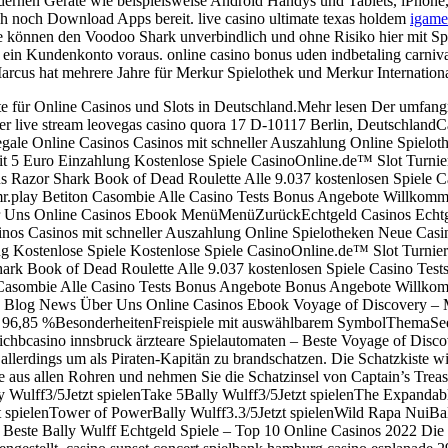
e modernen Geräte wie beispielsweise Android Handys und Tablets, iPho
ch noch Download Apps bereit. live casino ultimate texas holdem
igame
Sie können den Voodoo Shark unverbindlich und ohne Risiko hier mit S
 ein Kundenkonto voraus. online casino bonus uden indbetaling carniv
at mehrere Jahre für Merkur Spielothek und Merkur International 
erte für Online Casinos und Slots in Deutschland.Mehr lesen Der umfang
ker live stream leovegas casino quora 17 D-10117 Berlin, Deutschland
ale Online Casinos Casinos mit schneller Auszahlung Online Spielot
it 5 Euro Einzahlung Kostenlose Spiele CasinoOnline.de™ Slot Turnie
us Razor Shark Book of Dead Roulette Alle 9.037 kostenlosen Spiele 
r.play Betiton Casombie Alle Casino Tests Bonus Angebote Willkomm
r Uns Online Casinos Ebook MenüMenüZurückEchtgeld Casinos Echtge
nos Casinos mit schneller Auszahlung Online Spielotheken Neue Casin
g Kostenlose Spiele Kostenlose Spiele CasinoOnline.de™ Slot Turnier
hark Book of Dead Roulette Alle 9.037 kostenlosen Spiele Casino Tes
Casombie Alle Casino Tests Bonus Angebote Bonus Angebote Willkom
en Blog News Über Uns Online Casinos Ebook Voyage of Discovery –
 96,85 %BesonderheitenFreispiele mit auswählbarem SymbolThemaSeefa
ichbcasino innsbruck ärzteare Spielautomaten – Beste Voyage of Disco
 allerdings um als Piraten-Kapitän zu brandschatzen. Die Schatzkiste 
e aus allen Rohren und nehmen Sie die Schatzinsel von Captain’s Treas
 Wulff3/5Jetzt spielenTake 5Bally Wulff3/5Jetzt spielenThe Expandab
 spielenTower of PowerBally Wulff3.3/5Jetzt spielenWild Rapa NuiBal
 Beste Bally Wulff Echtgeld Spiele – Top 10 Online Casinos 2022 Die