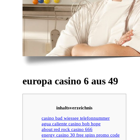
Presse
Kontakt
europa casino 6 aus 49
inhaltsverzeichnis
casino bad wiessee telefonnummer
agua caliente casino bob hope
about red rock casino 666
energy casino 30 free spins promo code