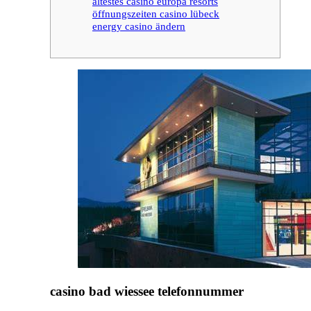
ältestes casino europa resorts
öffnungszeiten casino lübeck
energy casino ändern
casino bad wiessee telefonnummer