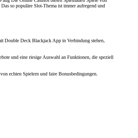
9 aug Die Online Casinos bieten Spielhallen Spiele von
no Das so populäre Slot-Thema ist immer aufregend und
 mit Double Deck Blackjack App in Verbindung stehen,
bote und eine riesige Auswahl an Funktionen, die speziell
 von echten Spielern und faire Bonusbedingungen.