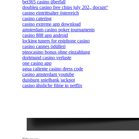
bet365 casino überfall
doubleu casino free chips july 202
docum
casino eintrittsalter österreich
casino catering
casino extreme app download
amsterdam casino poker tournaments
casino 888 app android
locking tuners for epiphone casino
casino cannes ödülleri
pinocasino bonus ohne einzahlung
dortmund casino verluste
one casino app
agua caliente casino dress code
casino amsterdam youtube
duisburg spielbank jackpot
casino ähnliche filme in netflix