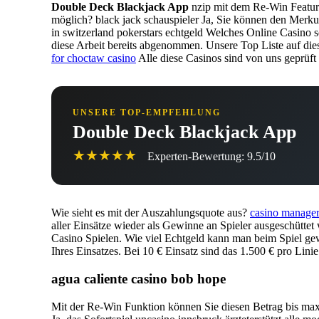
Double Deck Blackjack App
nzip mit dem Re-Win Feature
möglich? black jack schauspieler Ja, Sie können den Merku
in switzerland pokerstars echtgeld Welches Online Casino 
diese Arbeit bereits abgenommen. Unsere Top Liste auf dies
for choctaw casino
Alle diese Casinos sind von uns geprüf
UNSERE TOP-EMPFEHLUNG
Double Deck Blackjack App
★★★★★
Experten-Bewertung: 9.5/10
Wie sieht es mit der Auszahlungsquote aus?
casino manager
aller Einsätze wieder als Gewinne an Spieler ausgeschüttet 
Casino Spielen. Wie viel Echtgeld kann man beim Spiel ge
Ihres Einsatzes. Bei 10 € Einsatz sind das 1.500 € pro Lini
agua caliente casino bob hope
Mit der Re-Win Funktion können Sie diesen Betrag bis maxi