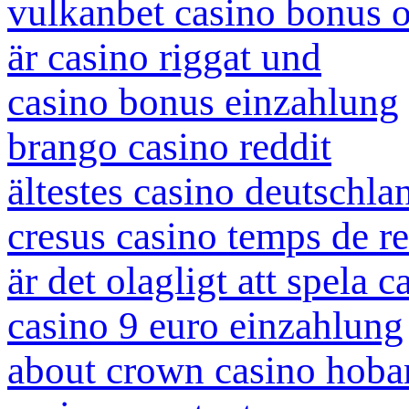
vulkanbet casino bonus 
är casino riggat und
casino bonus einzahlung
brango casino reddit
ältestes casino deutschl
cresus casino temps de re
är det olagligt att spela 
casino 9 euro einzahlung
about crown casino hoba