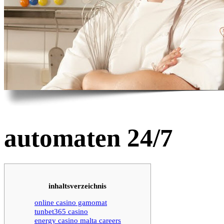
Presse
Kontakt
automaten 24/7
inhaltsverzeichnis
online casino gamomat
tunbet365 casino
energy casino malta careers