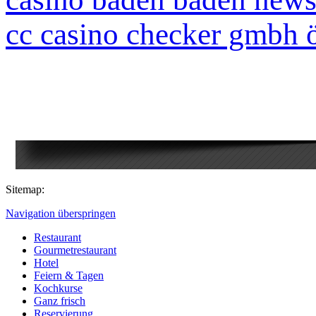
cc casino checker gmbh ö
Sitemap:
Navigation überspringen
Restaurant
Gourmetrestaurant
Hotel
Feiern & Tagen
Kochkurse
Ganz frisch
Reservierung