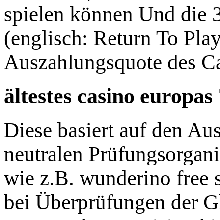
spielen können Und die 
(englisch: Return To Play
Auszahlungsquote des Cas
ältestes casino europas
Diese basiert auf den Au
neutralen Prüfungsorgani
wie z.B. wunderino free
bei Überprüfungen der Glü