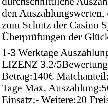
durchschnittliche Auszah
den Auszahlungswerten, 
zum Schutz der Casino S
Überprüfungen der Glücks
1-3 Werktage Auszahlung
LIZENZ 3.2/5Bewertung
Betrag:140€ Matchantei
Tage Max. Auszahlung:
Einsatz:- Weitere:20 Fre