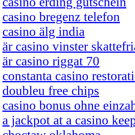
casino erding gutschein
casino bregenz telefon
casino älg india
är casino vinster skattefri
är casino riggat 70
constanta casino restorat
doubleu free chips
casino bonus ohne einza
a jackpot at a casino kee
choctaw oklahoma