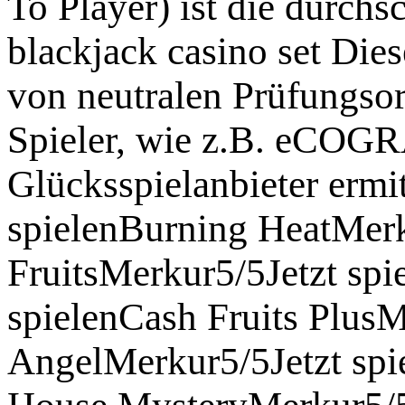
To Player) ist die durch
blackjack casino set Die
von neutralen Prüfungso
Spieler, wie z.B. eCOGR
Glücksspielanbieter ermi
spielenBurning HeatMerk
FruitsMerkur5/5Jetzt sp
spielenCash Fruits PlusM
AngelMerkur5/5Jetzt spi