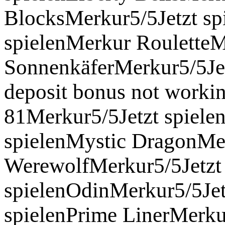
BlocksMerkur5/5Jetzt s
spielenMerkur RouletteM
SonnenkäferMerkur5/5Je
deposit bonus not worki
81Merkur5/5Jetzt spiel
spielenMystic DragonMer
WerewolfMerkur5/5Jetzt 
spielenOdinMerkur5/5Jet
spielenPrime LinerMerkur