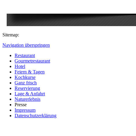
Sitemap:
Navigation überspringen
Restaurant
Gourmetrestaurant
Hotel
Feiern & Tagen
Kochkurse
Ganz frisch
Reservierung
Lage & Anfahrt
Naturerlebnis
Presse
Impressum
Datenschutzerklärung