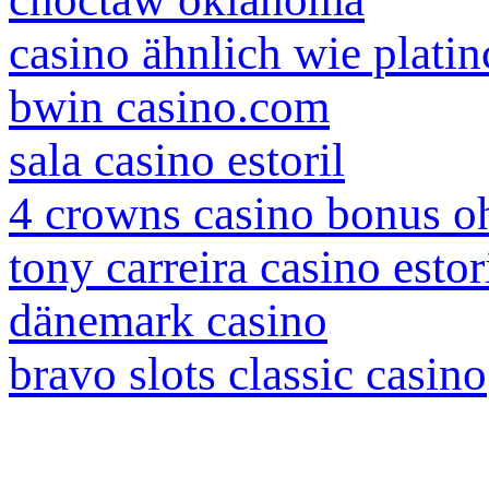
casino ähnlich wie plati
bwin casino.com
sala casino estoril
4 crowns casino bonus o
tony carreira casino estor
dänemark casino
bravo slots classic casino