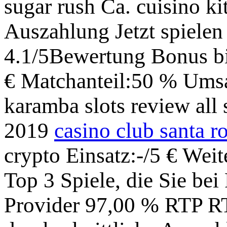
sugar rush Ca. cuisino ki
Auszahlung Jetzt spiel
4.1/5Bewertung Bonus b
€ Matchanteil:50 % Ums
karamba slots review all 
2019
casino club santa r
crypto Einsatz:-/5 € Wei
Top 3 Spiele, die Sie be
Provider 97,00 % RTP RTP