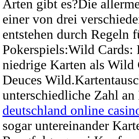
Arten gibt es?Die allerme
einer von drei verschied
entstehen durch Regeln f
Pokerspiels:Wild Cards: 
niedrige Karten als Wild 
Deuces Wild.Kartentausc
unterschiedliche Zahl an 
deutschland online casin
sogar untereinander Kart