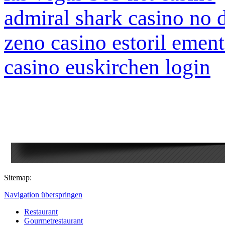
admiral shark casino no 
zeno casino estoril emen
casino euskirchen login
Sitemap:
Navigation überspringen
Restaurant
Gourmetrestaurant