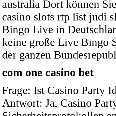
australia Dort können Si
casino slots rtp list jud
Bingo Live in Deutschla
keine große Live Bingo 
der ganzen Bundesrepublik
com one casino bet
Frage: Ist Casino Party I
Antwort: Ja, Casino Part
Sicherheitsprotokollen en