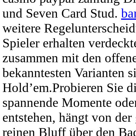
und Seven Card Stud.
ba
weitere Regelunterschei
Spieler erhalten verdeck
zusammen mit den offene
bekanntesten Varianten 
Hold’em.Probieren Sie d
spannende Momente oder
entstehen, hängt von der 
reinen Bluff über den Bad