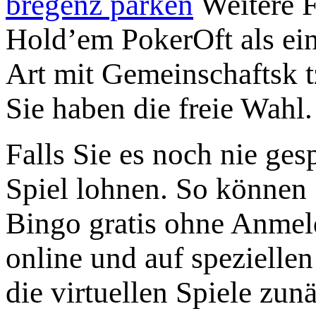
bregenz parken
Weitere F
Hold’em PokerOft als ein
Art mit Gemeinschaftsk t
Sie haben die freie Wahl.
Falls Sie es noch nie ges
Spiel lohnen. So können S
Bingo gratis ohne Anmel
online und auf spezielle
die virtuellen Spiele zunä