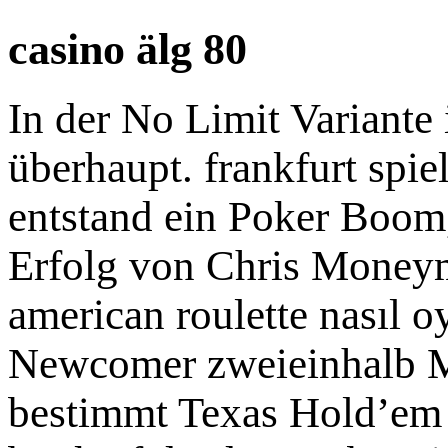
casino älg 80
In der No Limit Variante 
überhaupt. frankfurt spi
entstand ein Poker Boom
Erfolg von Chris Moneym
american roulette nasıl 
Newcomer zweieinhalb M
bestimmt Texas Hold’em 