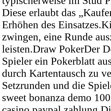
typischerweise im Stud P
Diese erlaubt das „Kaufe
Erhöhen des Einsatzes.Ki
zwingen, eine Runde ausz
leisten.Draw PokerDer Dea
Spieler ein Pokerblatt au
durch Kartentausch zu v
Setzrunden und die Spiel
sweet bonanza demo 100k
casino paypal zahlung Di