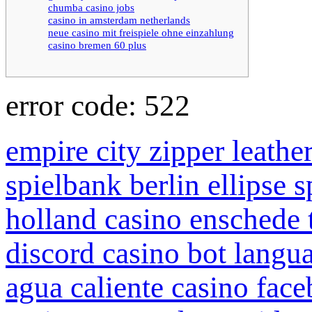
chumba casino jobs
casino in amsterdam netherlands
neue casino mit freispiele ohne einzahlung
casino bremen 60 plus
error code: 522
empire city zipper leathe
spielbank berlin ellipse 
holland casino enschede 
discord casino bot langu
agua caliente casino fac