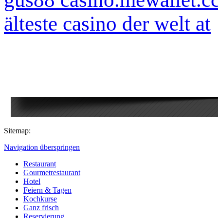
älteste casino der welt at
Sitemap:
Navigation überspringen
Restaurant
Gourmetrestaurant
Hotel
Feiern & Tagen
Kochkurse
Ganz frisch
Reservierung