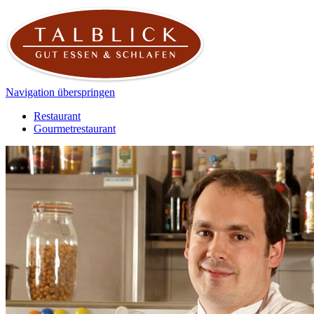
Navigation überspringen
Restaurant
Gourmetrestaurant
Navigation überspringen
Hotel
Feiern & Tagen
Kochkurse
Navigation überspringen
Ganz frisch
Reservierung
Lage & Anfahrt
Naturerlebnis