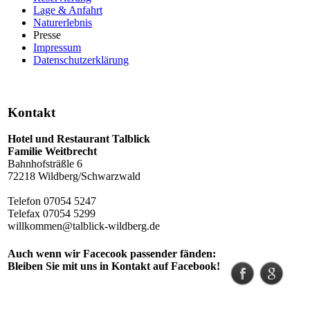
Lage & Anfahrt
Naturerlebnis
Presse
Impressum
Datenschutzerklärung
Kontakt
Hotel und Restaurant Talblick
Familie Weitbrecht
Bahnhofsträßle 6
72218 Wildberg/Schwarzwald
Telefon 07054 5247
Telefax 07054 5299
willkommen@talblick-wildberg.de
Auch wenn wir Facecook passender fänden:
Bleiben Sie mit uns in Kontakt auf Facebook!