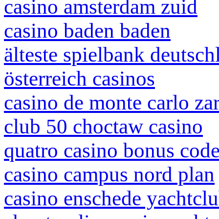
casino amsterdam zuid
casino baden baden
älteste spielbank deutsch
österreich casinos
casino de monte carlo za
club 50 choctaw casino
quatro casino bonus cod
casino campus nord plan
casino enschede yachtcl