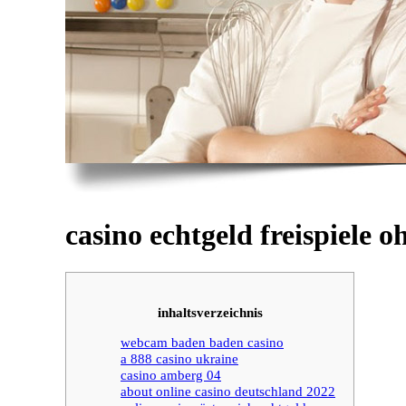
Presse
Kontakt
casino echtgeld freispiele 
inhaltsverzeichnis
webcam baden baden casino
a 888 casino ukraine
casino amberg 04
about online casino deutschland 2022