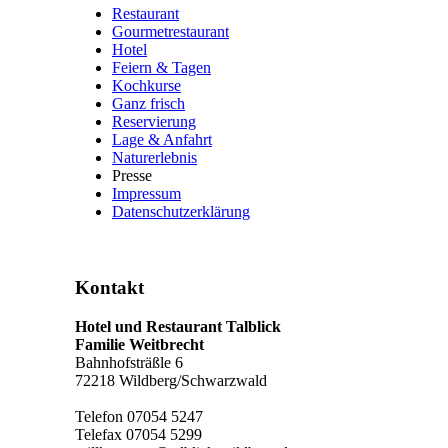
Restaurant
Gourmetrestaurant
Hotel
Feiern & Tagen
Kochkurse
Ganz frisch
Reservierung
Lage & Anfahrt
Naturerlebnis
Presse
Impressum
Datenschutzerklärung
Kontakt
Hotel und Restaurant Talblick
Familie Weitbrecht
Bahnhofsträßle 6
72218 Wildberg/Schwarzwald
Telefon 07054 5247
Telefax 07054 5299