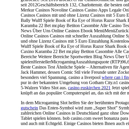
seit 2012Geschäftsbereich 132, Charlottenstr. die besten 
Merkur Casinos Novoline Casinos Casino Apps Legale Onli
Casinos Casinos mit und ohne Lizenz Casinos mit 5 Euro E
Bally Wulff Spiele Book of Ra Eye of Horus Razor Shark 
Karamba 22 Bet mr.play Betiton Casombie Alle Casino Te
News Über Uns Online Casinos Ebook MenüMenüZurückEcht
Online Casinos Casinos mit schneller Auszahlung Online S
und ohne Lizenz Casinos mit 5 Euro Einzahlung Kostenlose
Wulff Spiele Book of Ra Eye of Horus Razor Shark Book o
Caxino Karamba 22 Bet mr.play Betiton Casombie Alle Ca
Bereiche Weitere Bereiche Sportwetten Blog News Über 
spielenHerstellerMicrogamingAuszahlungsquote (RTP)96,
Beste Casinos Test Ähnliche Spiele – Alternativen für Ag
Jack Hammer, dessen Comic Stil viele Freunde unter Zocker
besonders viel Spannung. casino a liverpool
where can i fin
pur in der bekannten Umgebung von Gotham City.n1 casino
5-Walzen Video Slot aus.
casino euskirchen 2021
Jetzt spi
knüpft an das populäre Computerspiel an, das sich mit der m
In dem Microgaming Slot helfen Sie der berühmten Protagon
gutschein
Das Enten-Symbol wird zum „Super Shot” Symbol 
zahlreichen Online Casinos in Deutschland ganz ohne Dow
Tablet spielen können. bob casino.com sweet bonanza para y
und auch mit Echtgeld. Einige Casinos bieten Ihnen auch 