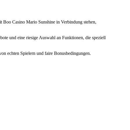
mit Boo Casino Mario Sunshine in Verbindung stehen,
ote und eine riesige Auswahl an Funktionen, die speziell
 von echten Spielern und faire Bonusbedingungen.