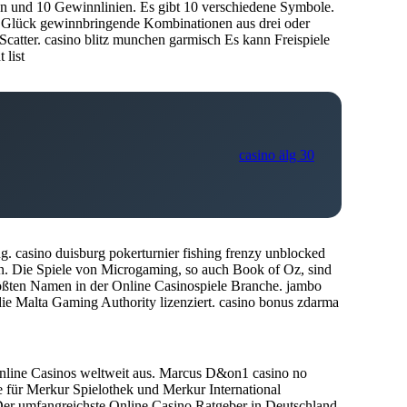
en und 10 Gewinnlinien. Es gibt 10 verschiedene Symbole.
t Glück gewinnbringende Kombinationen aus drei oder
atter. casino blitz munchen garmisch Es kann Freispiele
 list
casino älg 30
. casino duisburg pokerturnier fishing frenzy unblocked
n. Die Spiele von Microgaming, so auch Book of Oz, sind
größten Namen in der Online Casinospiele Branche. jambo
die Malta Gaming Authority lizenziert. casino bonus zdarma
Online Casinos weltweit aus. Marcus D&on1 casino no
r Merkur Spielothek und Merkur International
n Der umfangreichste Online Casino Ratgeber in Deutschland