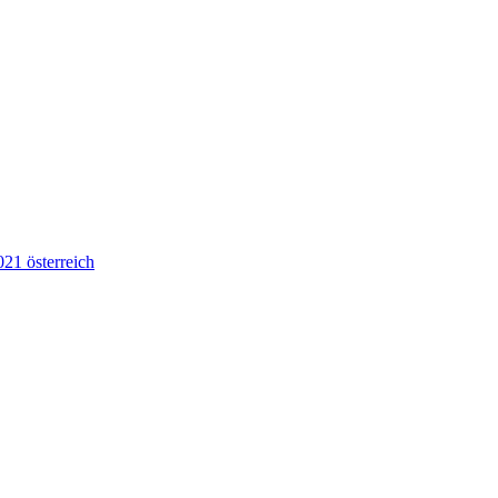
021 österreich