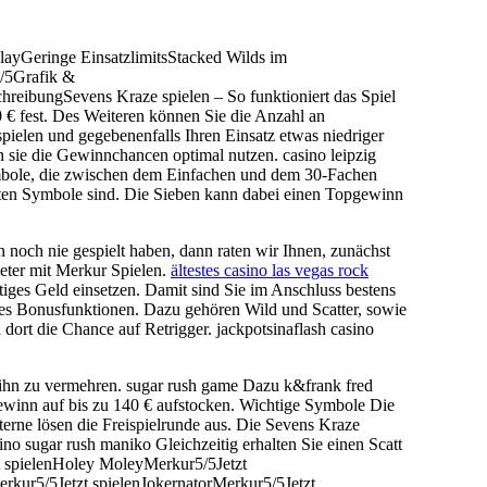
layGeringe EinsatzlimitsStacked Wilds im
/5Grafik &
reibungSevens Kraze spielen – So funktioniert das Spiel
€ fest. Des Weiteren können Sie die Anzahl an
pielen und gegebenenfalls Ihren Einsatz etwas niedriger
n sie die Gewinnchancen optimal nutzen. casino leipzig
mbole, die zwischen dem Einfachen und dem 30-Fachen
lsten Symbole sind. Die Sieben kann dabei einen Topgewinn
noch nie gespielt haben, dann raten wir Ihnen, zunächst
ieter mit Merkur Spielen.
ältestes casino las vegas rock
tiges Geld einsetzen. Damit sind Sie im Anschluss bestens
t es Bonusfunktionen. Dazu gehören Wild und Scatter, sowie
 dort die Chance auf Retrigger. jackpotsinaflash casino
ihn zu vermehren. sugar rush game Dazu k&frank fred
ewinn auf bis zu 140 € aufstocken. Wichtige Symbole Die
Sterne lösen die Freispielrunde aus. Die Sevens Kraze
sino sugar rush maniko Gleichzeitig erhalten Sie einen Scatt
t spielenHoley MoleyMerkur5/5Jetzt
erkur5/5Jetzt spielenJokernatorMerkur5/5Jetzt