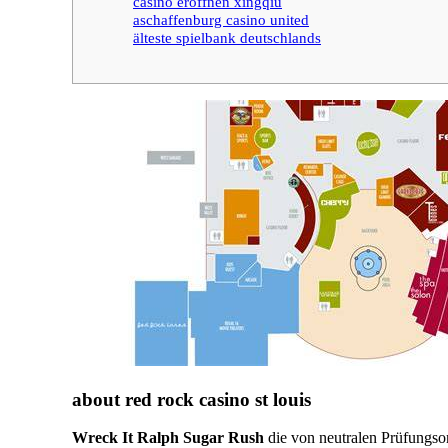
casino eröffnen xingqiu
aschaffenburg casino united
älteste spielbank deutschlands
about red rock casino st louis
Wreck It Ralph Sugar Rush
die von neutralen Prüfungso