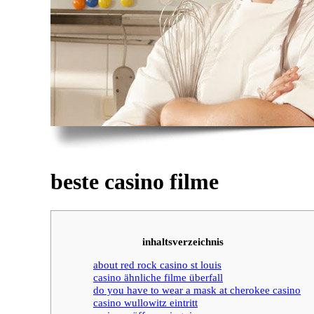
Presse
Kontakt
beste casino filme
inhaltsverzeichnis
about red rock casino st louis
casino ähnliche filme überfall
do you have to wear a mask at cherokee casino
casino wullowitz eintritt