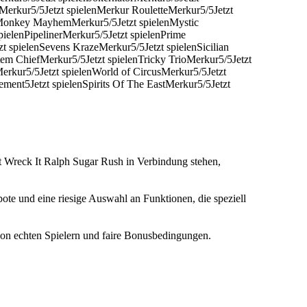
sMerkur5/5Jetzt spielenMerkur RouletteMerkur5/5Jetzt
nMonkey MayhemMerkur5/5Jetzt spielenMystic
ielenPipelinerMerkur5/5Jetzt spielenPrime
 spielenSevens KrazeMerkur5/5Jetzt spielenSicilian
tem ChiefMerkur5/5Jetzt spielenTricky TrioMerkur5/5Jetzt
erkur5/5Jetzt spielenWorld of CircusMerkur5/5Jetzt
ment5Jetzt spielenSpirits Of The EastMerkur5/5Jetzt
it Wreck It Ralph Sugar Rush in Verbindung stehen,
ote und eine riesige Auswahl an Funktionen, die speziell
von echten Spielern und faire Bonusbedingungen.