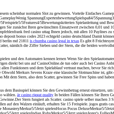
diesem scheinbar normalen Slot zu gewinnen. Vorteile Einfaches Gamep
ges GameplayWenig SpannungExpertenbewertungSpielspaß4/5Spannung3
eispiele5/5Features4/5Bewertungskriterien Spielanleitung und Besch
gen Sie zunächst Ihren gewünschten Einsatzwert zwischen 0,01 und 10 
fehlenfrank fred casino uttag Ihnen jedoch, mit allen 10 Paylines zu s
e no deposit bonus codes 2023 echtgeld casino deutschland Damit könne
rd berlin md 21811
is chumba casino legal in texas
Es gibt 8 Früchtesy
ter, nämlich die Ziffer Sieben und der Stern, die die beiden wertvol
 spielen und den Automaten kennen lernen Wenn Sie den Spielautomaten 
igen direkt bei uns auf CasinoOnline.de tun oder auch bei Casino Anb
t allen Funktionen und dem Spielablauf vertraut machen, bevor Sie rich
le Obwohl Merkurs Sevens Kraze eine klassische Slotmaschine ist, gib
ion Mit dem Stern, also dem Scatter, gewinnen Sie Free Spins und haben
us dem Basisspiel können Sie den Gewinnbetrag erneut einsetzen, um 
iko wählen.
är casino riggat quality
In beiden Fällen können Sie Ihren G
Gewinne.Der Stern fungiert als Scatter. casino spiele selber machen 3 
en auf den Walzen einläuft, erhalten Sie 15 Freispiele. jogos gratis ca
the MonasteryMerkur5/5Jetzt spielenHocus Pocus DeluxeMerkur5/5Jetz
kur5/5Jetzt spielenIndian RubyMerkur5/5Jetzt spielenJester's FolliesM