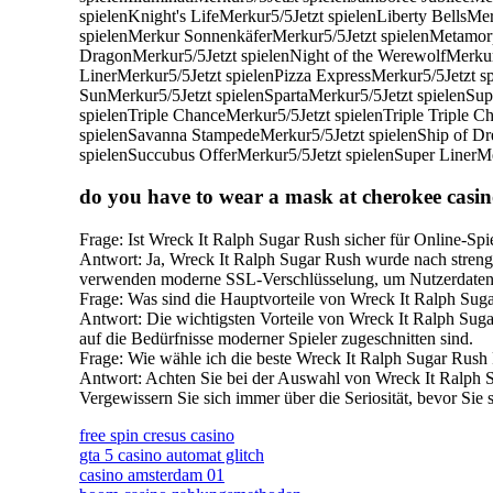
spielenKnight's LifeMerkur5/5Jetzt spielenLiberty BellsM
spielenMerkur SonnenkäferMerkur5/5Jetzt spielenMetamor
DragonMerkur5/5Jetzt spielenNight of the WerewolfMerkur5
LinerMerkur5/5Jetzt spielenPizza ExpressMerkur5/5Jetzt s
SunMerkur5/5Jetzt spielenSpartaMerkur5/5Jetzt spielenSup
spielenTriple ChanceMerkur5/5Jetzt spielenTriple Triple 
spielenSavanna StampedeMerkur5/5Jetzt spielenShip of Dre
spielenSuccubus OfferMerkur5/5Jetzt spielenSuper LinerMer
do you have to wear a mask at cherokee casi
Frage: Ist Wreck It Ralph Sugar Rush sicher für Online-Spi
Antwort: Ja, Wreck It Ralph Sugar Rush wurde nach strengs
verwenden moderne SSL-Verschlüsselung, um Nutzerdaten 
Frage: Was sind die Hauptvorteile von Wreck It Ralph Sug
Antwort: Die wichtigsten Vorteile von Wreck It Ralph Suga
auf die Bedürfnisse moderner Spieler zugeschnitten sind.
Frage: Wie wähle ich die beste Wreck It Ralph Sugar Rush 
Antwort: Achten Sie bei der Auswahl von Wreck It Ralph Su
Vergewissern Sie sich immer über die Seriosität, bevor Sie si
free spin cresus casino
gta 5 casino automat glitch
casino amsterdam 01