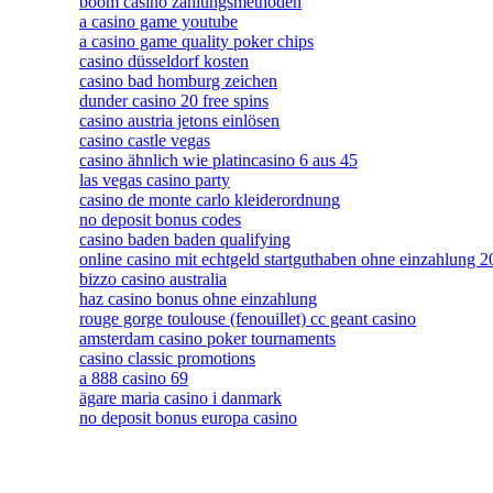
boom casino zahlungsmethoden
a casino game youtube
a casino game quality poker chips
casino düsseldorf kosten
casino bad homburg zeichen
dunder casino 20 free spins
casino austria jetons einlösen
casino castle vegas
casino ähnlich wie platincasino 6 aus 45
las vegas casino party
casino de monte carlo kleiderordnung
no deposit bonus codes
casino baden baden qualifying
online casino mit echtgeld startguthaben ohne einzahlung 2
bizzo casino australia
haz casino bonus ohne einzahlung
rouge gorge toulouse (fenouillet) cc geant casino
amsterdam casino poker tournaments
casino classic promotions
a 888 casino 69
ägare maria casino i danmark
no deposit bonus europa casino