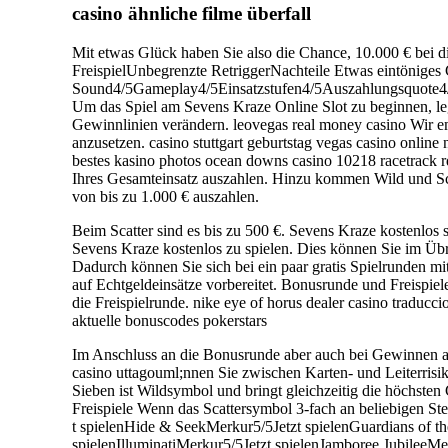
casino ähnliche filme überfall
Mit etwas Glück haben Sie also die Chance, 10.000 € bei 
FreispielUnbegrenzte RetriggerNachteile Etwas eintöni
Sound4/5Gameplay4/5Einsatzstufen4/5Auszahlungsquote4/5Fr
Um das Spiel am Sevens Kraze Online Slot zu beginnen, le
Gewinnlinien verändern. leovegas real money casino Wir emp
anzusetzen. casino stuttgart geburtstag vegas casino onlin
bestes kasino photos ocean downs casino 10218 racetrack 
Ihres Gesamteinsatz auszahlen. Hinzu kommen Wild und Scat
von bis zu 1.000 € auszahlen.
Beim Scatter sind es bis zu 500 €. Sevens Kraze kostenlos
Sevens Kraze kostenlos zu spielen. Dies können Sie im Übr
Dadurch können Sie sich bei ein paar gratis Spielrunden mi
auf Echtgeldeinsätze vorbereitet. Bonusrunde und Freispie
die Freispielrunde. nike eye of horus dealer casino traducc
aktuelle bonuscodes pokerstars
Im Anschluss an die Bonusrunde aber auch bei Gewinnen a
casino uttagouml;nnen Sie zwischen Karten- und Leiterris
Sieben ist Wildsymbol und bringt gleichzeitig die höchsten 
Freispiele Wenn das Scattersymbol 3-fach an beliebigen Stell
t spielenHide & SeekMerkur5/5Jetzt spielenGuardians of 
spielenIlluminatiMerkur5/5Jetzt spielenJamboree JubileeMer