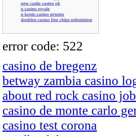
new castle casino ok
q casino royale
p konto casino gewinn
doubleu casino free chips redemption
error code: 522
casino de bregenz
betway zambia casino lo
about red rock casino job
casino de monte carlo g
casino test corona