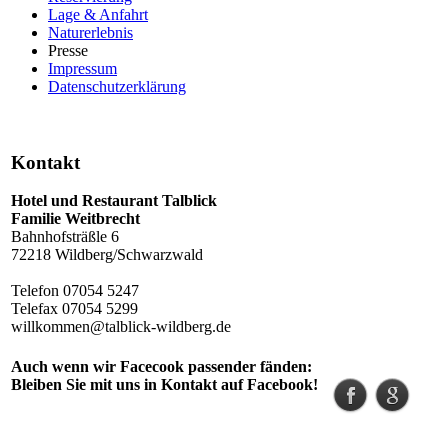
Lage & Anfahrt
Naturerlebnis
Presse
Impressum
Datenschutzerklärung
Kontakt
Hotel und Restaurant Talblick
Familie Weitbrecht
Bahnhofsträßle 6
72218 Wildberg/Schwarzwald
Telefon 07054 5247
Telefax 07054 5299
willkommen@talblick-wildberg.de
Auch wenn wir Facecook passender fänden:
Bleiben Sie mit uns in Kontakt auf Facebook!