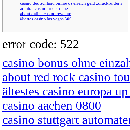
casino deutschland online österreich geld zurückfordern
admiral casino in der nähe
about online casino revenue
ältestes casino las vegas 300
error code: 522
casino bonus ohne einzah
about red rock casino to
ältestes casino europa u
casino aachen 0800
casino stuttgart automat