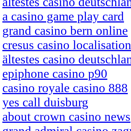
ältestes casino deutschl
a casino game play card
grand casino bern online
cresus casino localisatio
ältestes casino deutschl
epiphone casino p90
casino royale casino 888
yes call duisburg
about crown casino news
grand admiral casino zag