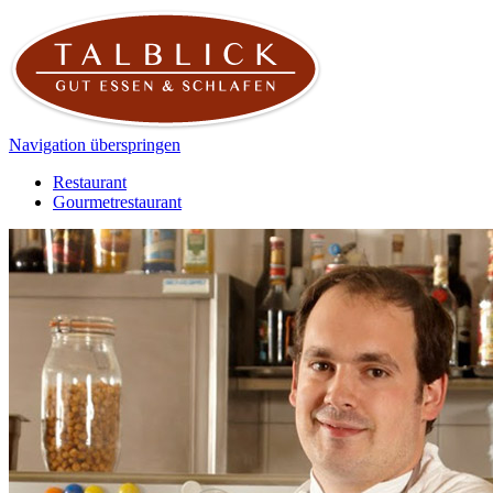
Navigation überspringen
Restaurant
Gourmetrestaurant
Navigation überspringen
Hotel
Feiern & Tagen
Kochkurse
Navigation überspringen
Ganz frisch
Reservierung
Lage & Anfahrt
Naturerlebnis