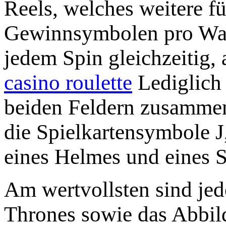
Reels, welches weitere fü
Gewinnsymbolen pro Walz
jedem Spin gleichzeitig,
casino roulette
Lediglich 
beiden Feldern zusamme
die Spielkartensymbole J
eines Helmes und eines 
Am wertvollsten sind jed
Thrones sowie das Abbild 