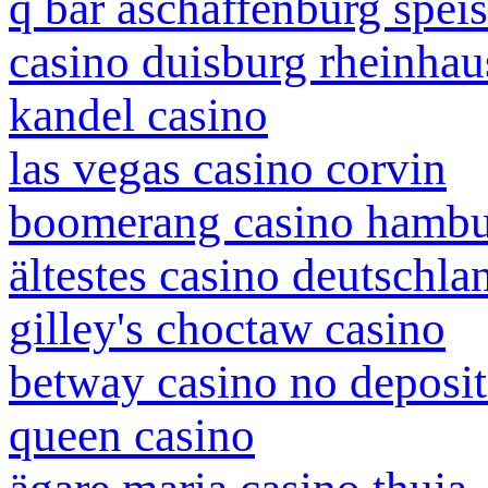
q bar aschaffenburg speis
casino duisburg rheinha
kandel casino
las vegas casino corvin
boomerang casino hamb
ältestes casino deutschla
gilley's choctaw casino
betway casino no deposi
queen casino