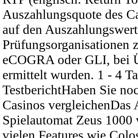
Auszahlungsquote des Cas
auf den Auszahlungswerte
Prüfungsorganisationen z
eCOGRA oder GLI, bei Ü
ermittelt wurden. 1 - 4 
TestberichtHaben Sie no
Casinos vergleichenDas 
Spielautomat Zeus 1000 
vielen Features wie Colo