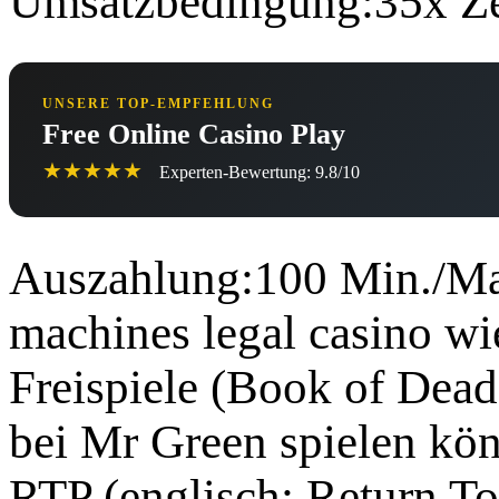
Umsatzbedingung:35x Zei
UNSERE TOP-EMPFEHLUNG
Free Online Casino Play
★★★★★
Experten-Bewertung: 9.8/10
Auszahlung:100 Min./Max.
machines legal casino wi
Freispiele (Book of Dead
bei Mr Green spielen kö
RTP (englisch: Return To 