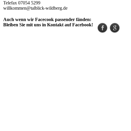
Telefax 07054 5299
willkommen@talblick-wildberg.de
Auch wenn wir Facecook passender fänden:
Bleiben Sie mit uns in Kontakt auf Facebook!