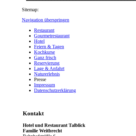
Sitemap:
Navigation überspringen
Restaurant
Gourmetrestaurant
Hotel
Feiern & Tagen
Kochkurse
Ganz frisch
Reservierung
Lage & Anfahrt
Naturerlebnis
Presse
Impressum
Datenschutzerklärung
Kontakt
Hotel und Restaurant Talblick
Familie Weitbrecht