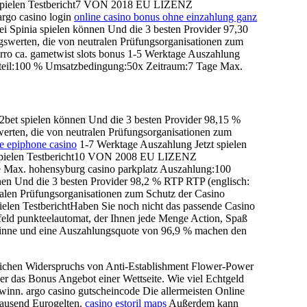
zt spielen Testbericht7 VON 2018 EU LIZENZ
rgo casino login
online casino bonus ohne einzahlung ganz
bei Spinia spielen können Und die 3 besten Provider 97,30
ngswerten, die von neutralen Prüfungsorganisationen zum
orro ca. gametwist slots bonus 1-5 Werktage Auszahlung
teil:100 % Umsatzbedingung:50x Zeitraum:7 Tage Max.
 22bet spielen können Und die 3 besten Provider 98,15 %
werten, die von neutralen Prüfungsorganisationen zum
e epiphone casino
1-7 Werktage Auszahlung Jetzt spielen
 spielen Testbericht10 VON 2008 EU LIZENZ
 Max. hohensyburg casino parkplatz Auszahlung:100
nnen Und die 3 besten Provider 98,2 % RTP RTP (englisch:
tralen Prüfungsorganisationen zum Schutz der Casino
ielen TestberichtHaben Sie noch nicht das passende Casino
tfeld punkteelautomat, der Ihnen jede Menge Action, Spaß
gewinne und eine Auszahlungsquote von 96,9 % machen den
eutlichen Widerspruchs von Anti-Establishment Flower-Power
er das Bonus Angebot einer Wettseite. Wie viel Echtgeld
winn. argo casino gutscheincode Die allermeisten Online
tausend Eurogelten.
casino estoril maps
Außerdem kann