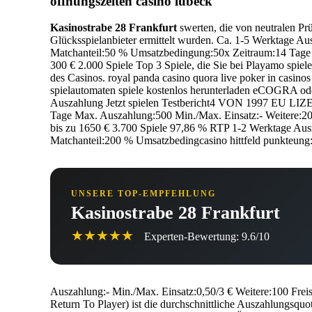
öffnungszeiten casino lübeck
Kasinostrabe 28 Frankfurt
swerten, die von neutralen P
Glücksspielanbieter ermittelt wurden. Ca. 1-5 Werktage
Matchanteil:50 % Umsatzbedingung:50x Zeitraum:14 Tage Max
300 € 2.000 Spiele Top 3 Spiele, die Sie bei Playamo spie
des Casinos. royal panda casino quora live poker in casino
spielautomaten spiele kostenlos herunterladen eCOGRA oder 
Auszahlung Jetzt spielen Testbericht4 VON 1997 EU LIZ
Tage Max. Auszahlung:500 Min./Max. Einsatz:- Weitere:20
bis zu 1650 € 3.700 Spiele 97,86 % RTP 1-2 Werktage A
Matchanteil:200 % Umsatzbedingcasino hittfeld punkteung
UNSERE TOP-EMPFEHLUNG
Kasinostrabe 28 Frankfurt
★★★★★
Experten-Bewertung: 9.6/10
Auszahlung:- Min./Max. Einsatz:0,50/3 € Weitere:100 Freis
Return To Player) ist die durchschnittliche Auszahlungsqu