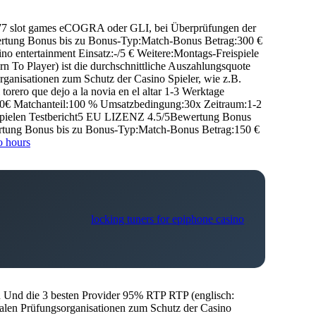
e 777 slot games eCOGRA oder GLI, bei Überprüfungen der
wertung Bonus bis zu Bonus-Typ:Match-Bonus Betrag:300 €
o entertainment Einsatz:-/5 € Weitere:Montags-Freispiele
n To Player) ist die durchschnittliche Auszahlungsquote
organisationen zum Schutz der Casino Spieler, wie z.B.
orero que dejo a la novia en el altar 1-3 Werktage
0€ Matchanteil:100 % Umsatzbedingung:30x Zeitraum:1-2
t spielen Testbericht5 EU LIZENZ 4.5/5Bewertung Bonus
rtung Bonus bis zu Bonus-Typ:Match-Bonus Betrag:150 €
o hours
locking tuners for epiphone casino
en Und die 3 besten Provider 95% RTP RTP (englisch:
tralen Prüfungsorganisationen zum Schutz der Casino