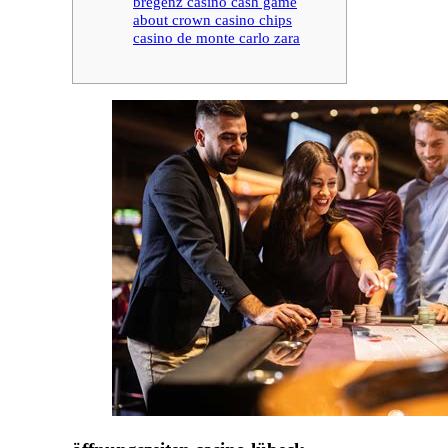
bregenz casino cash game
about crown casino chips
casino de monte carlo zara