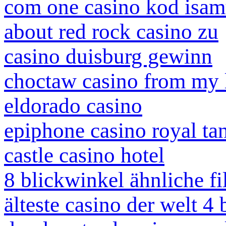
com one casino kod isa
about red rock casino zu
casino duisburg gewinn
choctaw casino from my 
eldorado casino
epiphone casino royal ta
castle casino hotel
8 blickwinkel ähnliche f
älteste casino der welt 4