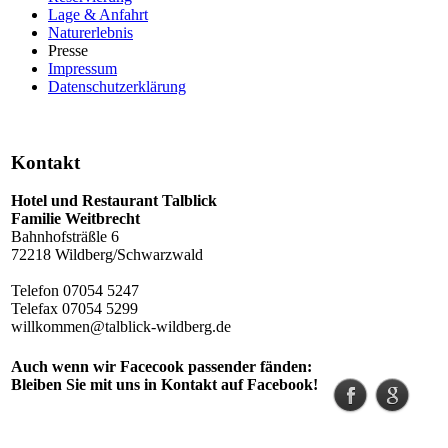
Lage & Anfahrt
Naturerlebnis
Presse
Impressum
Datenschutzerklärung
Kontakt
Hotel und Restaurant Talblick
Familie Weitbrecht
Bahnhofsträßle 6
72218 Wildberg/Schwarzwald
Telefon 07054 5247
Telefax 07054 5299
willkommen@talblick-wildberg.de
Auch wenn wir Facecook passender fänden:
Bleiben Sie mit uns in Kontakt auf Facebook!