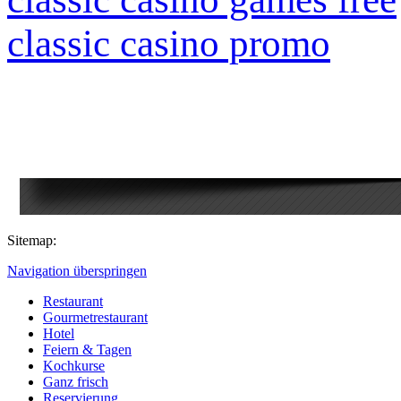
classic casino promo
Sitemap:
Navigation überspringen
Restaurant
Gourmetrestaurant
Hotel
Feiern & Tagen
Kochkurse
Ganz frisch
Reservierung