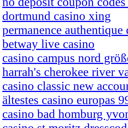
no deposit coupon codes 
dortmund casino xing
permanence authentique 
betway live casino
casino campus nord größ
harrah's cherokee river v
casino classic new accou
ältestes casino europas 9
casino bad homburg yvo
casino st moritz dresscod