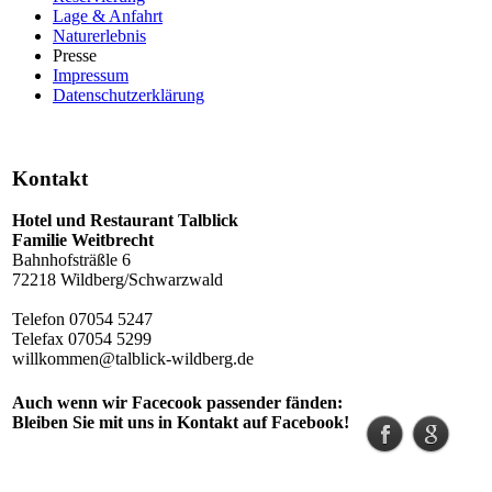
Lage & Anfahrt
Naturerlebnis
Presse
Impressum
Datenschutzerklärung
Kontakt
Hotel und Restaurant Talblick
Familie Weitbrecht
Bahnhofsträßle 6
72218 Wildberg/Schwarzwald
Telefon 07054 5247
Telefax 07054 5299
willkommen@talblick-wildberg.de
Auch wenn wir Facecook passender fänden:
Bleiben Sie mit uns in Kontakt auf Facebook!