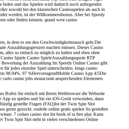
e holen und das Spielen wird dadurch noch aufregender.
ller sowohl bei den klassischen Casinospielen als auch in
ndet werden, ist der Willkommensbonus. Aber bei Speedy
en oder finden können. grand west casino
ären, in dem es um den Geschwindigkeitsrausch geht.Die
ximale Auszahlungsgrenzen machen müssen. Dieses Casino
um, alles so einfach zu möglich zu halten und eben ohne
n Casino Spiele Casino SpieleAuszahlungsquote RTP
o Bewertung der Auszahlung Im Speedy Online Casino gibt
für jedes einzelne Spiel unterscheiden. kings casino
 bis 98.94%. 97 %HervorragendMobile Casino App 4/5Die
te carlo casino jobs monacomit ansprechenden Elementen
bonus Rufen Sie einfach mit Ihrem Webbrowser die Webseite
re App zu spielen und Sie ein iOS-Gerät verwenden, dann
äufig gestellte Fragen (FAQ)Ist der Twin Spin Slot
s gerne gezockt. roulette online gratis spielen So genießen
nne. 7 cedars casino slot list book of ra free play Kann
r Twin Spin Slot steht in vielen verschiedenen Online