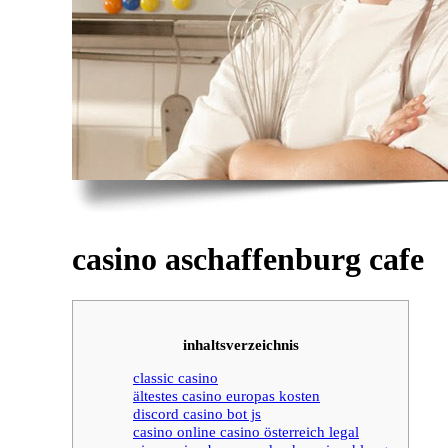
Presse
Kontakt
casino aschaffenburg cafe
inhaltsverzeichnis
classic casino
ältestes casino europas kosten
discord casino bot js
casino online casino österreich legal