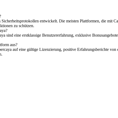
?
 Sicherheitsprotokollen entwickelt. Die meisten Plattformen, die mit 
ktionen zu schützen.
caya?
ya sind eine erstklassige Benutzererfahrung, exklusive Bonusangebote 
ttform aus?
rcaya auf eine gültige Lizenzierung, positive Erfahrungsberichte von
n.