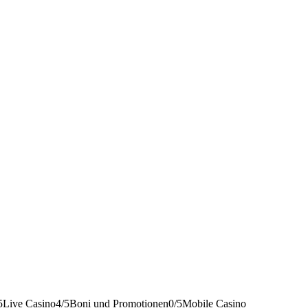
/5Live Casino4/5Boni und Promotionen0/5Mobile Casino