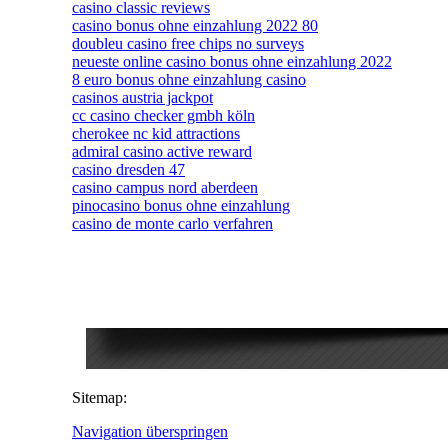
casino classic reviews
casino bonus ohne einzahlung 2022 80
doubleu casino free chips no surveys
neueste online casino bonus ohne einzahlung 2022
8 euro bonus ohne einzahlung casino
casinos austria jackpot
cc casino checker gmbh köln
cherokee nc kid attractions
admiral casino active reward
casino dresden 47
casino campus nord aberdeen
pinocasino bonus ohne einzahlung
casino de monte carlo verfahren
Sitemap:
Navigation überspringen