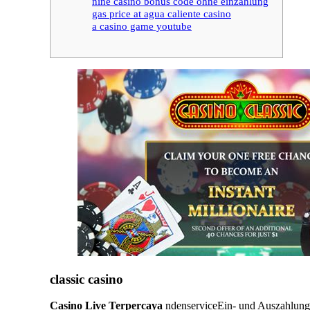
nine casino bonus code ohne einzahlung
gas price at agua caliente casino
a casino game youtube
classic casino
Casino Live Terpercaya
ndenserviceEin- und Auszahlung