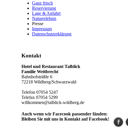
Ganz frisch
Reservierung
Lage & Anfahrt
Naturerlebnis
Presse
Impressum
Datenschutzerklärung
Kontakt
Hotel und Restaurant Talblick
Familie Weitbrecht
Bahnhofsträßle 6
72218 Wildberg/Schwarzwald
Telefon 07054 5247
Telefax 07054 5299
willkommen@talblick-wildberg.de
Auch wenn wir Facecook passender fänden:
Bleiben Sie mit uns in Kontakt auf Facebook!