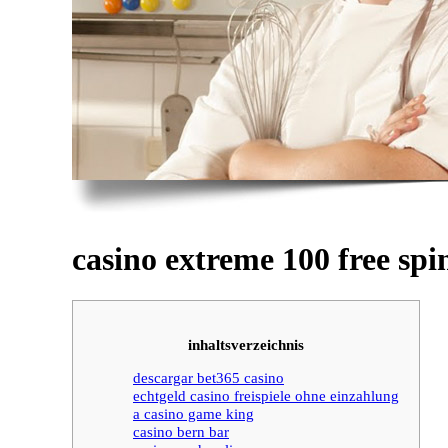
Presse
Kontakt
casino extreme 100 free spi
inhaltsverzeichnis
descargar bet365 casino
echtgeld casino freispiele ohne einzahlung
a casino game king
casino bern bar