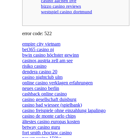
casino aachen live
bizzo casino reviews
westspiel casino dortmund
error code: 522
empire city vietnam
bet365 casino nj
bwin casino höchster gewinn
casinos austria zell am see
risiko casino
dendera casino 20
casino nightclub ulm
online casino verklagen erfahrungen
neues casino berlin
cashback online casino
casino gesellschaft duisburg
casino bad wiessee (spielbank)
casino freispiele ohne einzahlung lapalingo
casino de monte carlo chips
ältestes casino europas kosten
betway casino guru
fort smith choctaw casino