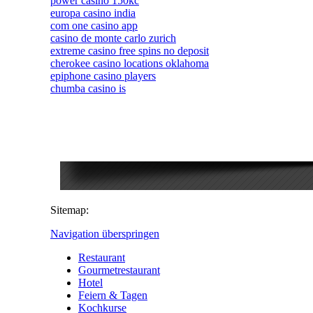
power casino 150kc
europa casino india
com one casino app
casino de monte carlo zurich
extreme casino free spins no deposit
cherokee casino locations oklahoma
epiphone casino players
chumba casino is
Sitemap:
Navigation überspringen
Restaurant
Gourmetrestaurant
Hotel
Feiern & Tagen
Kochkurse