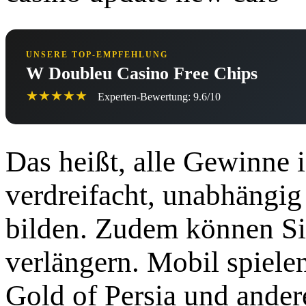
UNSERE TOP-EMPFEHLUNG
W Doubleu Casino Free Chips
★★★★★
Experten-Bewertung: 9.6/10
Das heißt, alle Gewinne 
verdreifacht, unabhängi
bilden. Zudem können Si
verlängern. Mobil spiel
Gold of Persia und ander