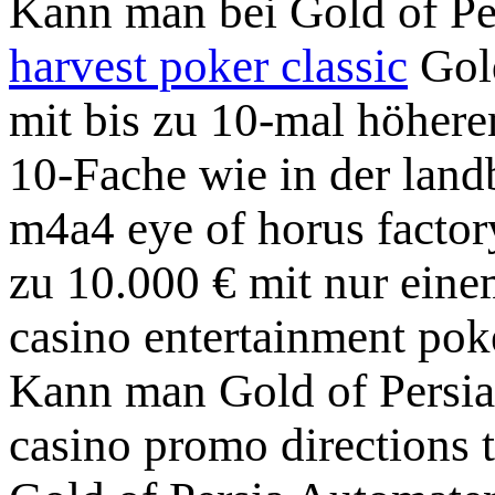
Kann man bei Gold of Pe
harvest poker classic
Gold
mit bis zu 10-mal höhere
10-Fache wie in der land
m4a4 eye of horus factor
zu 10.000 € mit nur eine
casino entertainment pok
Kann man Gold of Persia
casino promo directions 