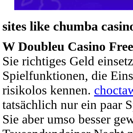
sites like chumba casin
W Doubleu Casino Free
Sie richtiges Geld einset
Spielfunktionen, die Ein
risikolos kennen.
choctaw
tatsächlich nur ein paar 
Sie aber umso besser gew