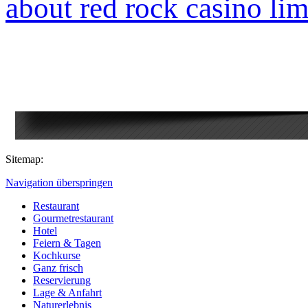
about red rock casino lim
Sitemap:
Navigation überspringen
Restaurant
Gourmetrestaurant
Hotel
Feiern & Tagen
Kochkurse
Ganz frisch
Reservierung
Lage & Anfahrt
Naturerlebnis