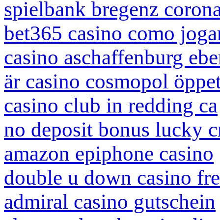
spielbank bregenz coron
bet365 casino como joga
casino aschaffenburg ebe
är casino cosmopol öppet
casino club in redding ca
no deposit bonus lucky c
amazon epiphone casino
double u down casino fre
admiral casino gutschein