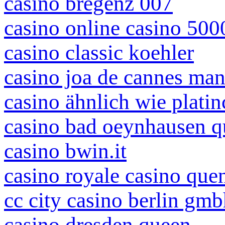
casino bregenz 007
casino online casino 500
casino classic koehler
casino joa de cannes ma
casino ähnlich wie plati
casino bad oeynhausen q
casino bwin.it
casino royale casino quen
cc city casino berlin gm
casino dresden queen