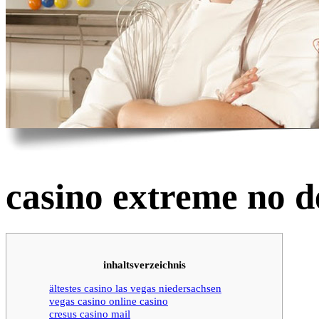
Presse
Kontakt
casino extreme no d
inhaltsverzeichnis
ältestes casino las vegas niedersachsen
vegas casino online casino
cresus casino mail