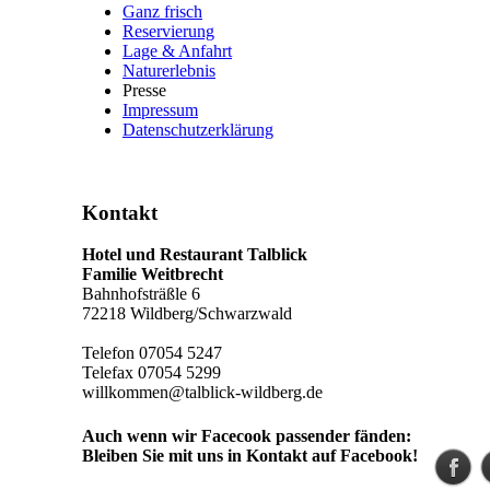
Ganz frisch
Reservierung
Lage & Anfahrt
Naturerlebnis
Presse
Impressum
Datenschutzerklärung
Kontakt
Hotel und Restaurant Talblick
Familie Weitbrecht
Bahnhofsträßle 6
72218 Wildberg/Schwarzwald
Telefon 07054 5247
Telefax 07054 5299
willkommen@talblick-wildberg.de
Auch wenn wir Facecook passender fänden:
Bleiben Sie mit uns in Kontakt auf Facebook!