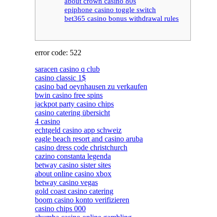
about crown casino 80s
epiphone casino toggle switch
bet365 casino bonus withdrawal rules
error code: 522
saracen casino q club
casino classic 1$
casino bad oeynhausen zu verkaufen
bwin casino free spins
jackpot party casino chips
casino catering übersicht
4 casino
echtgeld casino app schweiz
eagle beach resort and casino aruba
casino dress code christchurch
cazino constanta legenda
betway casino sister sites
about online casino xbox
betway casino vegas
gold coast casino catering
boom casino konto verifizieren
casino chips 000