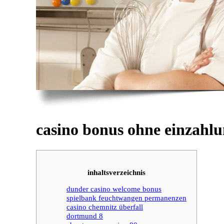
Presse
Kontakt
casino bonus ohne einzahlu
inhaltsverzeichnis
dunder casino welcome bonus
spielbank feuchtwangen permanenzen
casino chemnitz überfall
dortmund 8