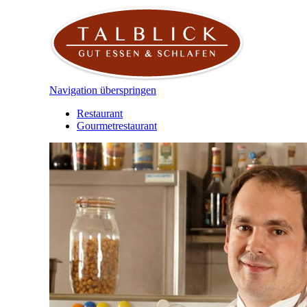
Navigation überspringen
Restaurant
Gourmetrestaurant
Navigation überspringen
Hotel
Feiern & Tagen
Kochkurse
Navigation überspringen
Ganz frisch
Reservierung
Lage & Anfahrt
Naturerlebnis