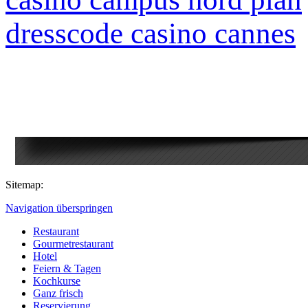
dresscode casino cannes
Sitemap:
Navigation überspringen
Restaurant
Gourmetrestaurant
Hotel
Feiern & Tagen
Kochkurse
Ganz frisch
Reservierung