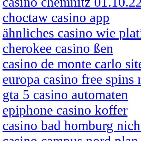
casino chemnitz 01.10.2
choctaw casino app
ähnliches casino wie plat
cherokee casino ßen
casino de monte carlo sit
europa casino free spins 
gta 5 casino automaten
epiphone casino koffer
casino bad homburg nich
casino campus nord plan