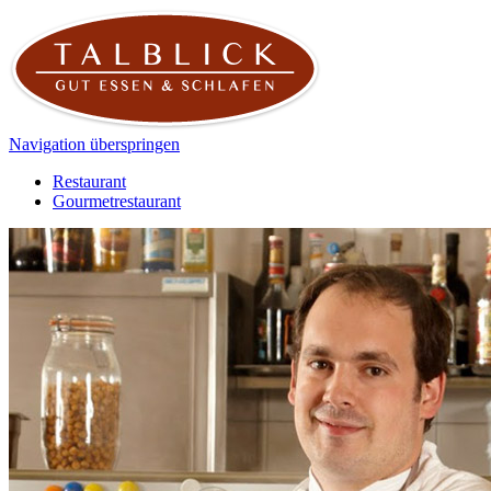
Navigation überspringen
Restaurant
Gourmetrestaurant
Navigation überspringen
Hotel
Feiern & Tagen
Kochkurse
Navigation überspringen
Ganz frisch
Reservierung
Lage & Anfahrt
Naturerlebnis