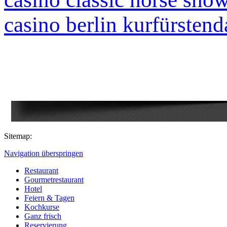
casino berlin kurfürste
Sitemap:
Navigation überspringen
Restaurant
Gourmetrestaurant
Hotel
Feiern & Tagen
Kochkurse
Ganz frisch
Reservierung