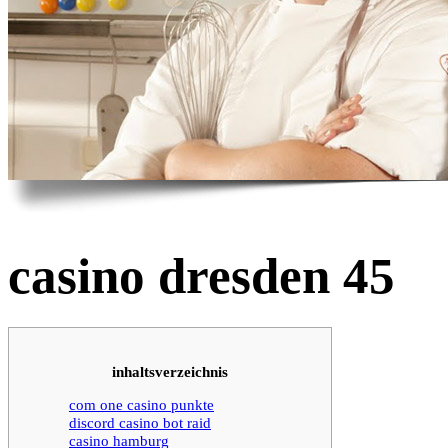
Presse
Kontakt
casino dresden 45
inhaltsverzeichnis
com one casino punkte
discord casino bot raid
casino hamburg