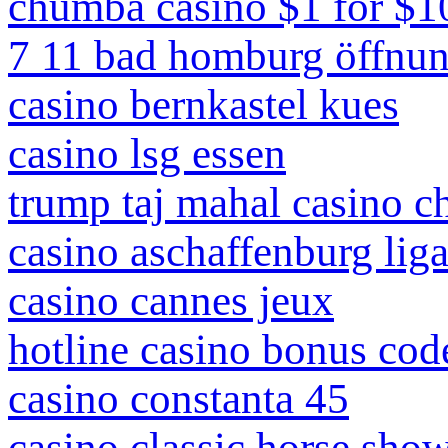
chumba casino $1 for $1
7 11 bad homburg öffnun
casino bernkastel kues
casino lsg essen
trump taj mahal casino c
casino aschaffenburg lig
casino cannes jeux
hotline casino bonus cod
casino constanta 45
casino classic horse sho