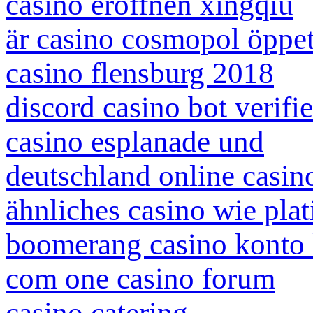
casino eröffnen xingqiu
är casino cosmopol öppet
casino flensburg 2018
discord casino bot verifi
casino esplanade und
deutschland online casin
ähnliches casino wie plat
boomerang casino konto 
com one casino forum
casino catering