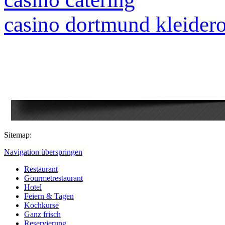
casino dortmund kleider
Sitemap:
Navigation überspringen
Restaurant
Gourmetrestaurant
Hotel
Feiern & Tagen
Kochkurse
Ganz frisch
Reservierung