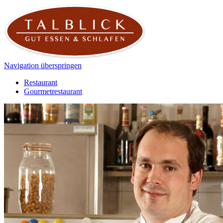
Navigation überspringen
Restaurant
Gourmetrestaurant
Navigation überspringen
Hotel
Feiern & Tagen
Kochkurse
Navigation überspringen
Ganz frisch
Reservierung
Lage & Anfahrt
Naturerlebnis