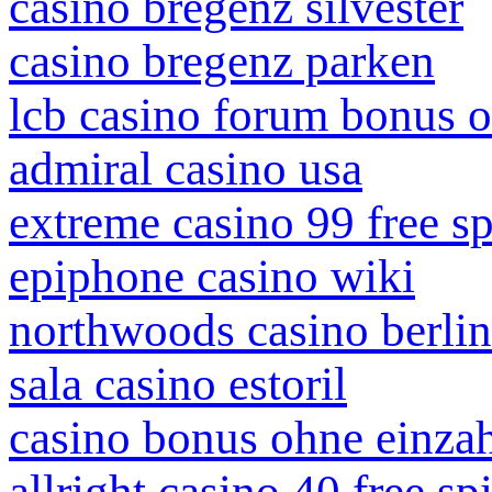
casino bregenz silvester
casino bregenz parken
lcb casino forum bonus 
admiral casino usa
extreme casino 99 free s
epiphone casino wiki
northwoods casino berli
sala casino estoril
casino bonus ohne einza
allright casino 40 free sp