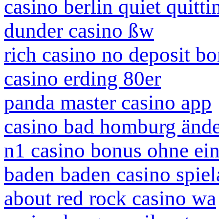
casino berlin quiet quitti
dunder casino ßw
rich casino no deposit b
casino erding 80er
panda master casino app
casino bad homburg ände
n1 casino bonus ohne ei
baden baden casino spie
about red rock casino wa