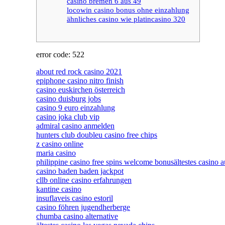
casino bremen 6 aus 49
locowin casino bonus ohne einzahlung
ähnliches casino wie platincasino 320
error code: 522
about red rock casino 2021
epiphone casino nitro finish
casino euskirchen österreich
casino duisburg jobs
casino 9 euro einzahlung
casino joka club vip
admiral casino anmelden
hunters club doubleu casino free chips
z casino online
maria casino
philippine casino free spins welcome bonusältestes casino a
casino baden baden jackpot
cllb online casino erfahrungen
kantine casino
insuflaveis casino estoril
casino föhren jugendherberge
chumba casino alternative