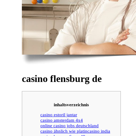
Presse
Kontakt
casino flensburg de
inhaltsverzeichnis
casino estoril jantar
casino amsterdam 4x4
online casino jobs deutschland
casino ähnlich wie platincasino india