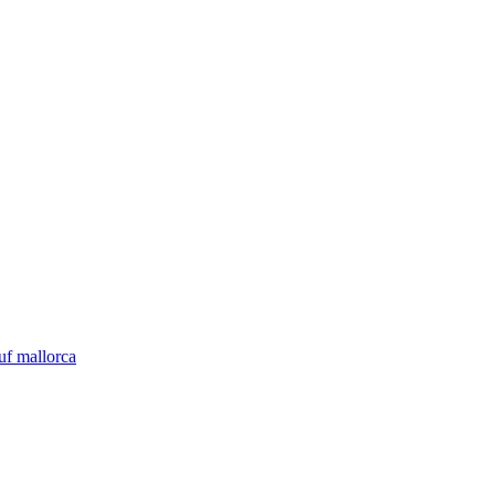
uf mallorca