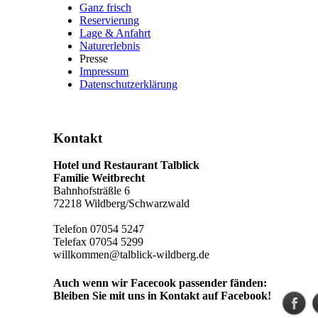
Ganz frisch
Reservierung
Lage & Anfahrt
Naturerlebnis
Presse
Impressum
Datenschutzerklärung
Kontakt
Hotel und Restaurant Talblick
Familie Weitbrecht
Bahnhofsträßle 6
72218 Wildberg/Schwarzwald
Telefon 07054 5247
Telefax 07054 5299
willkommen@talblick-wildberg.de
Auch wenn wir Facecook passender fänden:
Bleiben Sie mit uns in Kontakt auf Facebook!