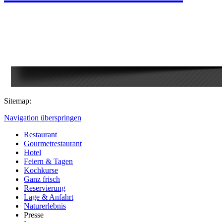
Sitemap:
Navigation überspringen
Restaurant
Gourmetrestaurant
Hotel
Feiern & Tagen
Kochkurse
Ganz frisch
Reservierung
Lage & Anfahrt
Naturerlebnis
Presse