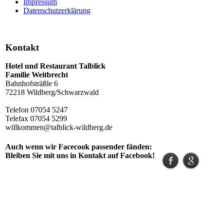
Impressum
Datenschutzerklärung
Kontakt
Hotel und Restaurant Talblick
Familie Weitbrecht
Bahnhofsträßle 6
72218 Wildberg/Schwarzwald
Telefon 07054 5247
Telefax 07054 5299
willkommen@talblick-wildberg.de
Auch wenn wir Facecook passender fänden:
Bleiben Sie mit uns in Kontakt auf Facebook!