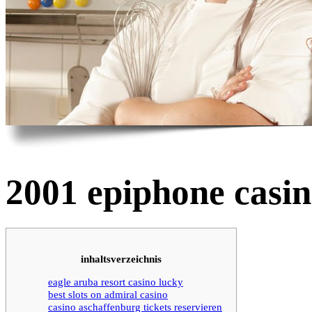
Presse
Kontakt
2001 epiphone casi
inhaltsverzeichnis
eagle aruba resort casino lucky
best slots on admiral casino
casino aschaffenburg tickets reservieren