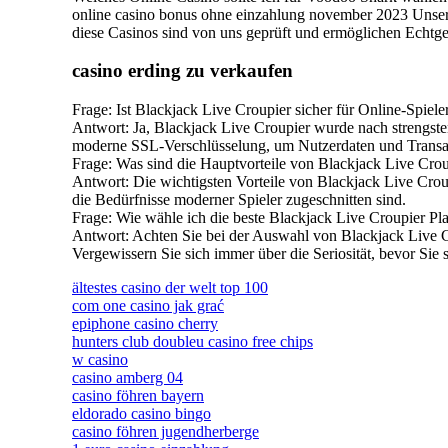
online casino bonus ohne einzahlung november 2023 Unsere T
diese Casinos sind von uns geprüft und ermöglichen Echtg
casino erding zu verkaufen
Frage: Ist Blackjack Live Croupier sicher für Online-Spiele
Antwort: Ja, Blackjack Live Croupier wurde nach strengste
moderne SSL-Verschlüsselung, um Nutzerdaten und Transa
Frage: Was sind die Hauptvorteile von Blackjack Live Cro
Antwort: Die wichtigsten Vorteile von Blackjack Live Croup
die Bedürfnisse moderner Spieler zugeschnitten sind.
Frage: Wie wähle ich die beste Blackjack Live Croupier Pla
Antwort: Achten Sie bei der Auswahl von Blackjack Live Cr
Vergewissern Sie sich immer über die Seriosität, bevor Sie si
ältestes casino der welt top 100
com one casino jak grać
epiphone casino cherry
hunters club doubleu casino free chips
w casino
casino amberg 04
casino föhren bayern
eldorado casino bingo
casino föhren jugendherberge