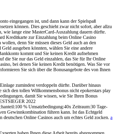
onto eingegangen ist, und dann kann der Spielspaß
setzen können. Dies geschieht zwar nicht sofort, aber allzu
en, wie lange eine MasterCard-Auszahlung dauern dürfte.
ard Kreditkarte zur Einzahlung beim Online Casino
en wollen, denn Sie müssen dieses Geld auch an den
el Geld ausgeben könnten, wählen Sie eine andere
m Bankkonto kommt und Sie keinen Kredit aufnehmen
f die Sie nur das Geld einzahlen, das Sie für Ihr Online
sino, bei denen Sie keinen Kredit benötigen. Was Sie vor
informieren Sie sich über die Bonusangebote des von Ihnen
 Einlage zumindest verdoppeln dürfte. Darüber hinaus
e sich den tollen Willkommensbonus nicht epokerstars play
edingungen, damit Sie wissen, wie Sie Ihren Bonus
ER TESTSIEGER 2022
hanteil:100 % Umsatzbedingung:40x Zeitraum:30 Tage-
iven Gewinnkombination führen kann. Ist das Echtgeld
 in deutschen Online Casinos auch um echtes Geld zocken.
a
 Experten haben Ihnen diese Arbeit bereits abgenommen.