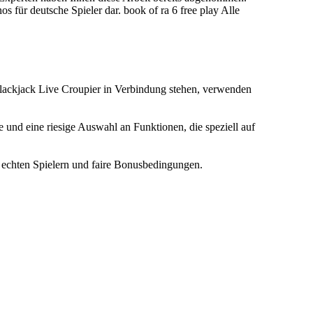
 für deutsche Spieler dar. book of ra 6 free play Alle
 Blackjack Live Croupier in Verbindung stehen, verwenden
 und eine riesige Auswahl an Funktionen, die speziell auf
n echten Spielern und faire Bonusbedingungen.