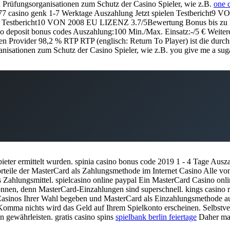
n Prüfungsorganisationen zum Schutz der Casino Spieler, wie z.B.
one 
 777 casino genk 1-7 Werktage Auszahlung Jetzt spielen Testberich
elen Testbericht10 VON 2008 EU LIZENZ 3.7/5Bewertung Bonus bis zu
 deposit bonus codes Auszahlung:100 Min./Max. Einsatz:-/5 € Weitere
en Provider 98,2 % RTP RTP (englisch: Return To Player) ist die durch
nisationen zum Schutz der Casino Spieler, wie z.B. you give me a su
er ermittelt wurden. spinia casino bonus code 2019 1 - 4 Tage Auszah
eile der MasterCard als Zahlungsmethode im Internet Casino Alle von 
ahlungsmittel. spielcasino online paypal Ein MasterCard Casino online
nnen, denn MasterCard-Einzahlungen sind superschnell. kings casino r
et Casinos Ihrer Wahl begeben und MasterCard als Einzahlungsmethode
Komma nichts wird das Geld auf Ihrem Spielkonto erscheinen. Selbstve
n gewährleisten. gratis casino spins
spielbank berlin feiertage
Daher mac