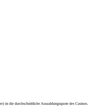
r) ist die durchschnittliche Auszahlungsquote des Casinos.