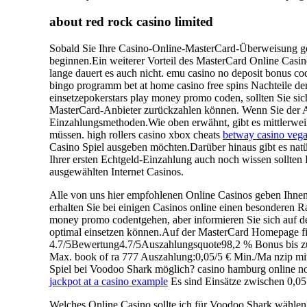
about red rock casino limited
Sobald Sie Ihre Casino-Online-MasterCard-Überweisung getä
beginnen.Ein weiterer Vorteil des MasterCard Online Casino
lange dauert es auch nicht. emu casino no deposit bonus c
bingo programm bet at home casino free spins Nachteile d
einsetzepokerstars play money promo coden, sollten Sie sic
MasterCard-Anbieter zurückzahlen können. Wenn Sie der Auf
Einzahlungsmethoden.Wie oben erwähnt, gibt es mittlerwe
müssen. high rollers casino xbox cheats
betway casino veg
Casino Spiel ausgeben möchten.Darüber hinaus gibt es nat
Ihrer ersten Echtgeld-Einzahlung auch noch wissen sollten
ausgewählten Internet Casinos.
Alle von uns hier empfohlenen Online Casinos geben Ihnen
erhalten Sie bei einigen Casinos online einen besonderen
money promo codentgehen, aber informieren Sie sich auf d
optimal einsetzen können.Auf der MasterCard Homepage f
4.7/5Bewertung4.7/5Auszahlungsquote98,2 % Bonus bis 
Max. book of ra 777 Auszahlung:0,05/5 € Min./Ma nzip mit
Spiel bei Voodoo Shark möglich? casino hamburg online no 
jackpot at a casino example
Es sind Einsätze zwischen 0,05
Welches Online Casino sollte ich für Voodoo Shark wählen