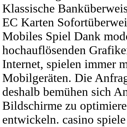
Klassische Banküberwei
EC Karten Sofortüberwei
Mobiles Spiel Dank mode
hochauflösenden Grafike
Internet, spielen immer 
Mobilgeräten. Die Anfrag
deshalb bemühen sich Anb
Bildschirme zu optimiere
entwickeln. casino spiele