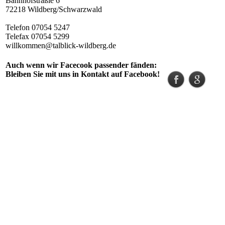
Bahnhofsträßle 6
72218 Wildberg/Schwarzwald
Telefon 07054 5247
Telefax 07054 5299
willkommen@talblick-wildberg.de
Auch wenn wir Facecook passender fänden:
Bleiben Sie mit uns in Kontakt auf Facebook!