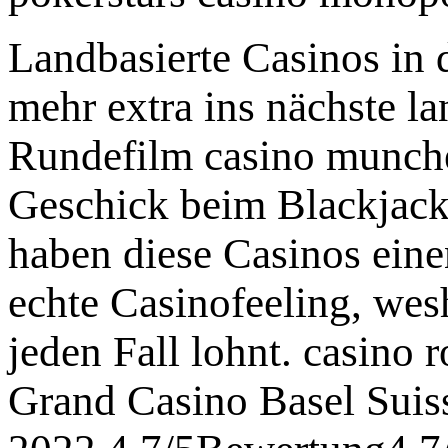
Landbasierte Casinos in 
mehr extra ins nächste la
Rundefilm casino munche
Geschick beim Blackjack
haben diese Casinos eine
echte Casinofeeling, wes
jeden Fall lohnt. casino 
Grand Casino Basel Su