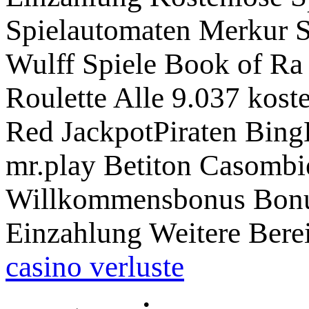
Spielautomaten Merkur S
Wulff Spiele Book of Ra
Roulette Alle 9.037 kos
Red JackpotPiraten Bin
mr.play Betiton Casombi
Willkommensbonus Bonus
Einzahlung Weitere Bere
casino verluste