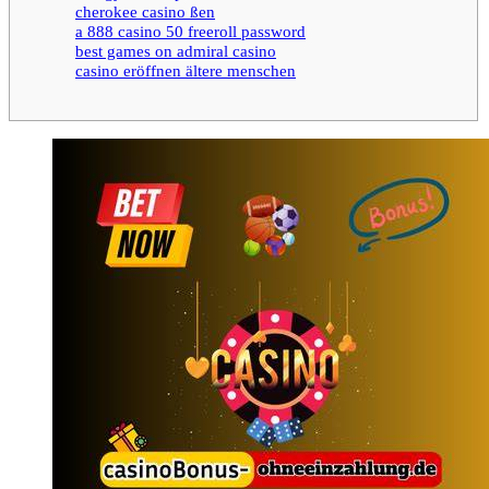
cherokee casino ßen
a 888 casino 50 freeroll password
best games on admiral casino
casino eröffnen ältere menschen