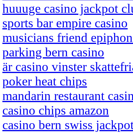
huuuge casino jackpot c
sports bar empire casino
musicians friend epiphon
parking bern casino
är casino vinster skattefr
poker heat chips
mandarin restaurant casin
casino chips amazon
casino bern swiss jackpo