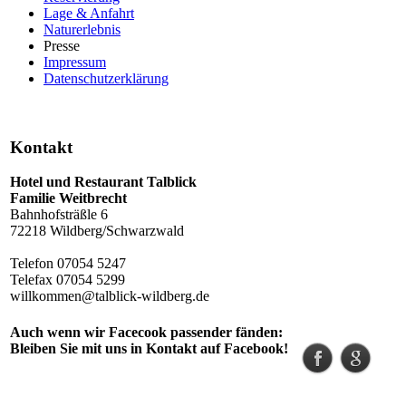
Lage & Anfahrt
Naturerlebnis
Presse
Impressum
Datenschutzerklärung
Kontakt
Hotel und Restaurant Talblick
Familie Weitbrecht
Bahnhofsträßle 6
72218 Wildberg/Schwarzwald
Telefon 07054 5247
Telefax 07054 5299
willkommen@talblick-wildberg.de
Auch wenn wir Facecook passender fänden:
Bleiben Sie mit uns in Kontakt auf Facebook!