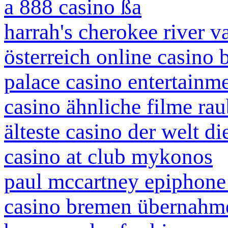
a 888 casino ßa
harrah's cherokee river v
österreich online casino
palace casino entertainm
casino ähnliche filme ra
älteste casino der welt di
casino at club mykonos
paul mccartney epiphone
casino bremen übernahm