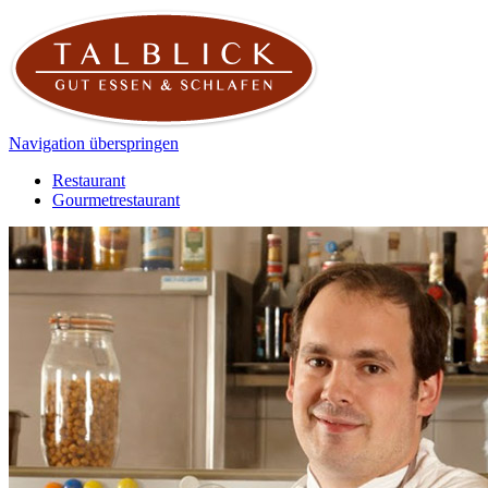
Navigation überspringen
Restaurant
Gourmetrestaurant
Navigation überspringen
Hotel
Feiern & Tagen
Kochkurse
Navigation überspringen
Ganz frisch
Reservierung
Lage & Anfahrt
Naturerlebnis