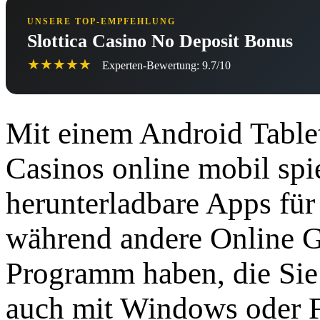
UNSERE TOP-EMPFEHLUNG
Slottica Casino No Deposit Bonus
★★★★★
Experten-Bewertung: 9.7/10
Mit einem Android Tablet
Casinos online mobil spi
herunterladbare Apps fü
während andere Online Gl
Programm haben, die Sie 
auch mit Windows oder F