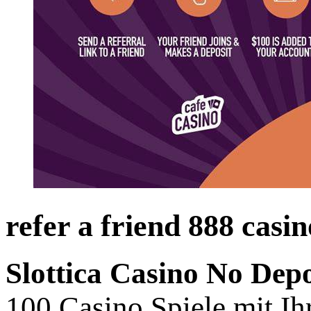
refer a friend 888 casin
Slottica Casino No Dep
100 Casino Spiele mit Ih