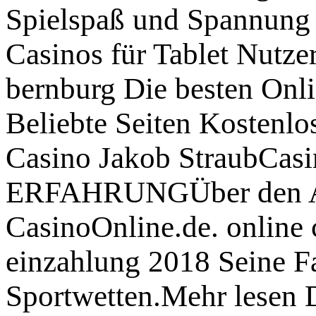
Spielspaß und Spannung
Casinos für Tablet Nutze
bernburg Die besten Onl
Beliebte Seiten Kostenl
Casino Jakob StraubCas
ERFAHRUNGÜber den Auto
CasinoOnline.de. online 
einzahlung 2018 Seine F
Sportwetten.Mehr lesen 