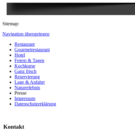
Sitemap:
Navigation überspringen
Restaurant
Gourmetrestaurant
Hotel
Feiern & Tagen
Kochkurse
Ganz frisch
Reservierung
Lage & Anfahrt
Naturerlebnis
Presse
Impressum
Datenschutzerklärung
Kontakt