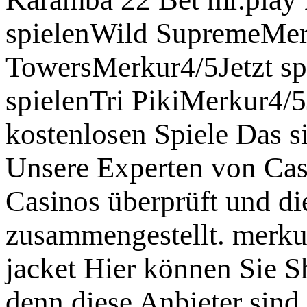
spielenWild SupremeMer
TowersMerkur4/5Jetzt s
spielenTri PikiMerkur4/
kostenlosen Spiele Das s
Unsere Experten von Cas
Casinos überprüft und di
zusammengestellt. merkur
jacket Hier können Sie S
denn diese Anbieter sind