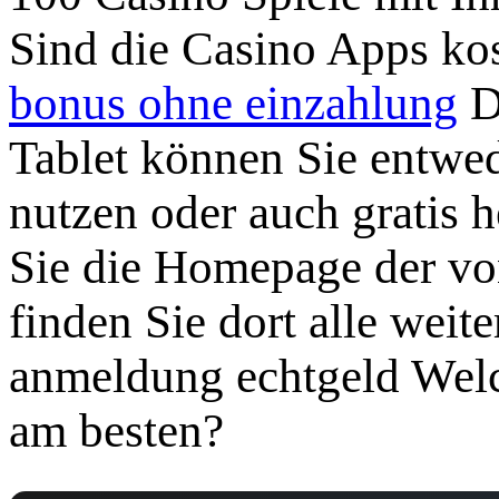
Sind die Casino Apps ko
bonus ohne einzahlung
D
Tablet können Sie entwe
nutzen oder auch gratis 
Sie die Homepage der vo
finden Sie dort alle weit
anmeldung echtgeld Welc
am besten?