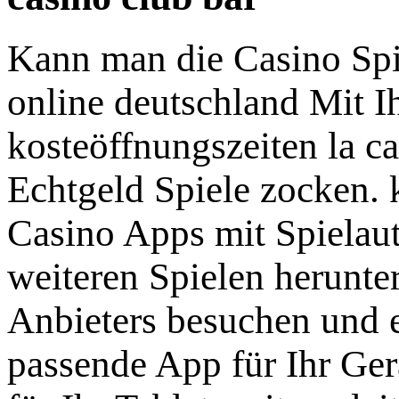
Kann man die Casino Spi
online deutschland Mit 
kosteöffnungszeiten la c
Echtgeld Spiele zocken.
Casino Apps mit Spielaut
weiteren Spielen herunte
Anbieters besuchen und e
passende App für Ihr Ge