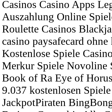
Casinos Casino Apps Leg
Auszahlung Online Spiel
Roulette Casinos Blackj
casino paysafecard ohne
Kostenlose Spiele Casin
Merkur Spiele Novoline S
Book of Ra Eye of Horus
9.037 kostenlosen Spiel
JackpotPiraten BingBon