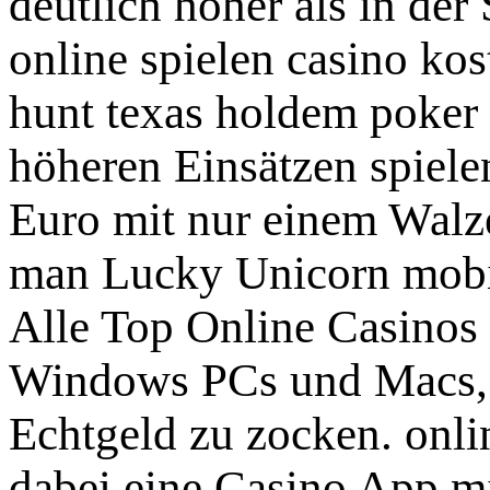
deutlich höher als in der
online spielen casino kos
hunt texas holdem poker
höheren Einsätzen spiele
Euro mit nur einem Wal
man Lucky Unicorn mobil 
Alle Top Online Casinos 
Windows PCs und Macs, 
Echtgeld zu zocken. onli
dabei eine Casino App m