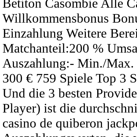
Betiton Casombie Alle C
Willkommensbonus Bonus
Einzahlung Weitere Bere
Matchanteil:200 % Umsa
Auszahlung:- Min./Max. E
300 € 759 Spiele Top 3 Sp
Und die 3 besten Provid
Player) ist die durchsch
casino de quiberon jackpo