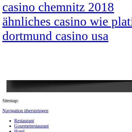
casino chemnitz 2018
ähnliches casino wie pla
dortmund casino usa
Sitemap:
Navigation überspringen
Restaurant
Gourmetrestaurant
Hotel