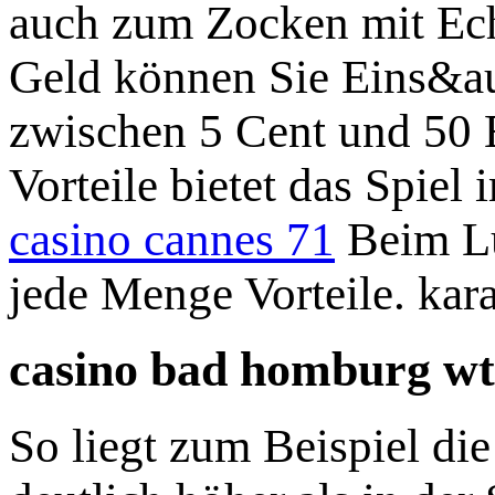
auch zum Zocken mit Ech
Geld können Sie Eins&au
zwischen 5 Cent und 50 
Vorteile bietet das Spiel
casino cannes 71
Beim Lu
jede Menge Vorteile. ka
casino bad homburg w
So liegt zum Beispiel di