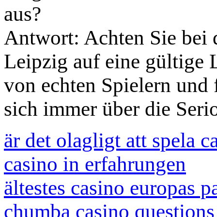
aus?
Antwort: Achten Sie bei
Leipzig auf eine gültige 
von echten Spielern und
sich immer über die Serios
är det olagligt att spela 
casino in erfahrungen
ältestes casino europas pa
chumba casino questions