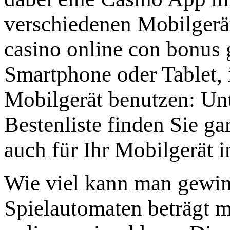
verschiedenen Mobilgerä
casino online con bonus g
Smartphone oder Tablet,
Mobilgerät benutzen: Unt
Bestenliste finden Sie ga
auch für Ihr Mobilgerät 
Wie viel kann man gewi
Spielautomaten beträgt 