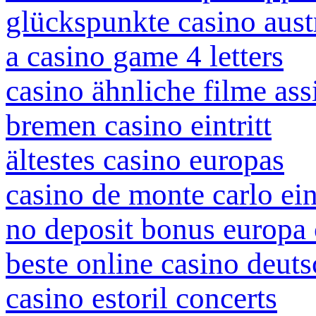
glückspunkte casino aust
a casino game 4 letters
casino ähnliche filme assi
bremen casino eintritt
ältestes casino europas
casino de monte carlo eint
no deposit bonus europa 
beste online casino deut
casino estoril concerts