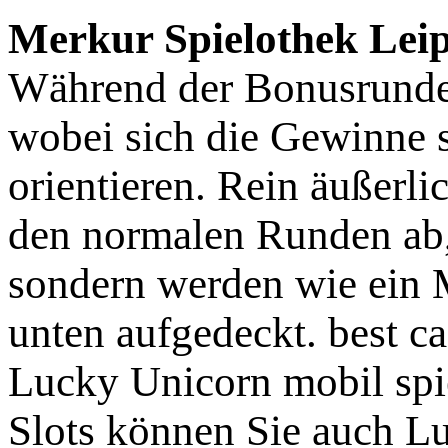
Merkur Spielothek Leip
Während der Bonusrunden
wobei sich die Gewinne se
orientieren. Rein äußerli
den normalen Runden ab,
sondern werden wie ein 
unten aufgedeckt. best c
Lucky Unicorn mobil spi
Slots können Sie auch L