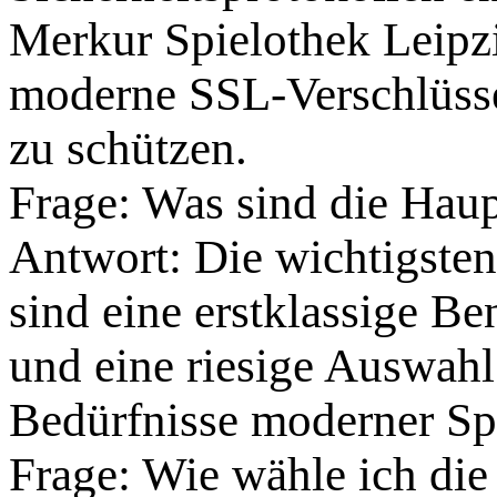
Merkur Spielothek Leipz
moderne SSL-Verschlüsse
zu schützen.
Frage: Was sind die Haup
Antwort: Die wichtigsten
sind eine erstklassige B
und eine riesige Auswahl 
Bedürfnisse moderner Spi
Frage: Wie wähle ich die