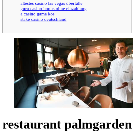
ältestes casino las vegas überfälle
guru casino bonus ohne einzahlung
a casino game kos
stake casino deutschland
restaurant palmgarden