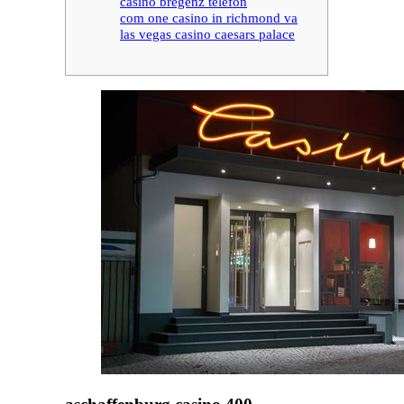
casino bregenz telefon
com one casino in richmond va
las vegas casino caesars palace