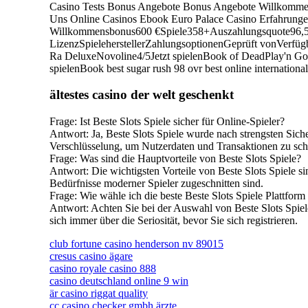
Casino Tests Bonus Angebote Bonus Angebote Willkommen
Uns Online Casinos Ebook Euro Palace Casino Erfahrunge
Willkommensbonus600 €Spiele358+Auszahlungsquote96,5 
LizenzSpieleherstellerZahlungsoptionenGeprüft vonVerfügba
Ra DeluxeNovoline4/5Jetzt spielenBook of DeadPlay'n Go5/
spielenBook best sugar rush 98 ovr best online international
ältestes casino der welt geschenkt
Frage: Ist Beste Slots Spiele sicher für Online-Spieler?
Antwort: Ja, Beste Slots Spiele wurde nach strengsten Sich
Verschlüsselung, um Nutzerdaten und Transaktionen zu sch
Frage: Was sind die Hauptvorteile von Beste Slots Spiele?
Antwort: Die wichtigsten Vorteile von Beste Slots Spiele s
Bedürfnisse moderner Spieler zugeschnitten sind.
Frage: Wie wähle ich die beste Beste Slots Spiele Plattform
Antwort: Achten Sie bei der Auswahl von Beste Slots Spiel
sich immer über die Seriosität, bevor Sie sich registrieren.
club fortune casino henderson nv 89015
cresus casino ägare
casino royale casino 888
casino deutschland online 9 win
är casino riggat quality
cc casino checker gmbh ärzte