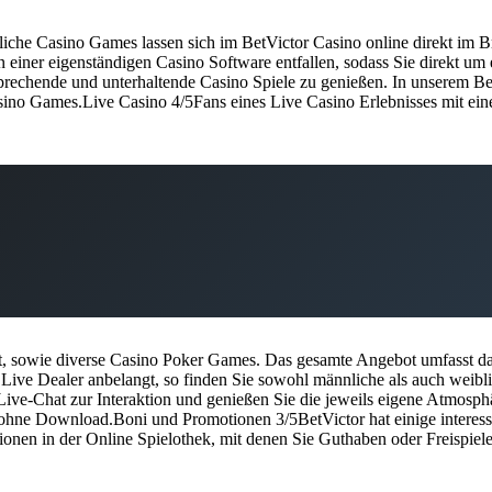
che Casino Games lassen sich im BetVictor Casino online direkt im Bro
 einer eigenständigen Casino Software entfallen, sodass Sie direkt u
sprechende und unterhaltende Casino Spiele zu genießen. In unserem B
asino Games.Live Casino 4/5Fans eines Live Casino Erlebnisses mit eine
t, sowie diverse Casino Poker Games. Das gesamte Angebot umfasst dab
r Live Dealer anbelangt, so finden Sie sowohl männliche als auch weib
n Live-Chat zur Interaktion und genießen Sie die jeweils eigene Atmosph
ay ohne Download.Boni und Promotionen 3/5BetVictor hat einige interessa
ionen in der Online Spielothek, mit denen Sie Guthaben oder Freispiel