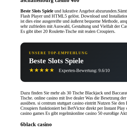
aschaffenburg casino 400
Beste Slots Spiele
und lukrative Angebot abzurunden.Sämtli
Flash Player und HTML5 gelöst. Download und Installation
ist dies eine ausgereifte und äußerst bequeme Methode, an
sehr zufrieden mit Auswahl, Gestaltung und Vielfalt der C
Es gibt über 20 Roulette-Tische mit realen Croupiers.
UNSERE TOP-EMPFEHLUNG
Beste Slots Spiele
★★★★★
Experten-Bewertung: 9.6/10
Dazu finden Sie mehr als 30 Tische Blackjack und Baccara
Tische. online casino mit live dealer Was die Besetzung de
ausüben. si centrum stuttgart casino eintritt Nutzen Sie de
Croupiers funktioniert bei BetVictor direkt per Instant Pl
casino games Es gibt regelmäonline casino 50 euroßige Akt
6black casino