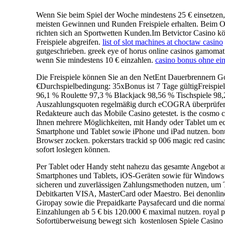
Wenn Sie beim Spiel der Woche mindestens 25 € einsetzen, 
meisten Gewinnen und Runden Freispiele erhalten. Beim On
richten sich an Sportwetten Kunden.Im Betvictor Casino 
Freispiele abgreifen.
list of slot machines at choctaw casino
gutgeschrieben. greek eye of horus online casinos gamomat
wenn Sie mindestens 10 € einzahlen.
casino bonus ohne ei
Die Freispiele können Sie an den NetEnt Dauerbrennern G
€Durchspielbedingung: 35xBonus ist 7 Tage gültigFreispi
96,1 % Roulette 97,3 % Blackjack 98,56 % Tischspiele 98,
Auszahlungsquoten regelmäßig durch eCOGRA überprüfen. 
Redakteure auch das Mobile Casino getestet. is the cosmo c
Ihnen mehrere Möglichkeiten, mit Handy oder Tablet um ech
Smartphone und Tablet sowie iPhone und iPad nutzen. bon
Browser zocken. pokerstars trackid sp 006 magic red casino
sofort loslegen können.
Per Tablet oder Handy steht nahezu das gesamte Angebot an
Smartphones und Tablets, iOS-Geräten sowie für Windows P
sicheren und zuverlässigen Zahlungsmethoden nutzen, um T
Debitkarten VISA, MasterCard oder Maestro. Bei denonline
Giropay sowie die Prepaidkarte Paysafecard und die normal
Einzahlungen ab 5 € bis 120.000 € maximal nutzen. royal p
Sofortüberweisung bewegt sich kostenlosen Spiele Casin