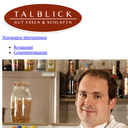
Navigation überspringen
Restaurant
Gourmetrestaurant
Navigation überspringen
Hotel
Feiern & Tagen
Kochkurse
Navigation überspringen
Ganz frisch
Reservierung
Lage & Anfahrt
Naturerlebnis