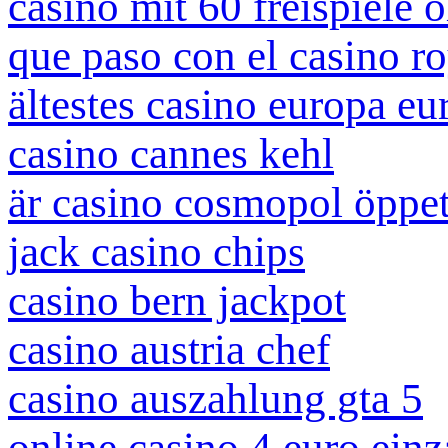
casino mit 60 freispiele 
que paso con el casino r
ältestes casino europa eu
casino cannes kehl
är casino cosmopol öppe
jack casino chips
casino bern jackpot
casino austria chef
casino auszahlung gta 5
online casino 4 euro ein