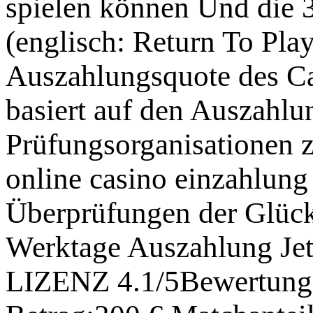
spielen können Und die 
(englisch: Return To Play
Auszahlungsquote des Cas
basiert auf den Auszahlu
Prüfungsorganisationen z
online casino einzahlun
Überprüfungen der Glücks
Werktage Auszahlung Jet
LIZENZ 4.1/5Bewertung