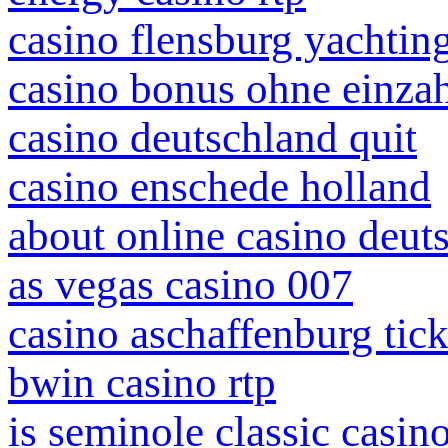
casino flensburg yachtin
casino bonus ohne einza
casino deutschland quit
casino enschede holland
about online casino deut
as vegas casino 007
casino aschaffenburg tick
bwin casino rtp
is seminole classic casin