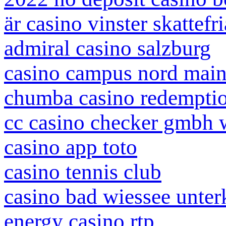
är casino vinster skattefri
admiral casino salzburg
casino campus nord mai
chumba casino redemptio
cc casino checker gmbh w
casino app toto
casino tennis club
casino bad wiessee unter
energy casino rtp