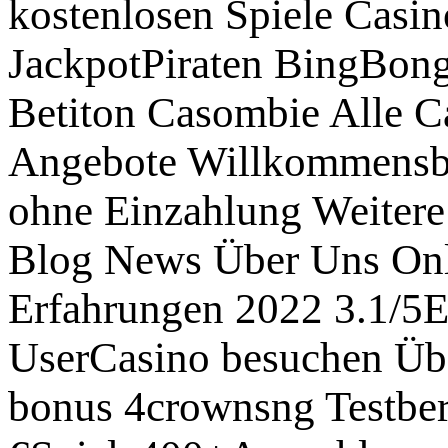
kostenlosen Spiele Casi
JackpotPiraten BingBon
Betiton Casombie Alle C
Angebote Willkommensbo
ohne Einzahlung Weitere
Blog News Über Uns Onl
Erfahrungen 2022 3.1/5
UserCasino besuchen Übe
bonus 4crownsng Testbe