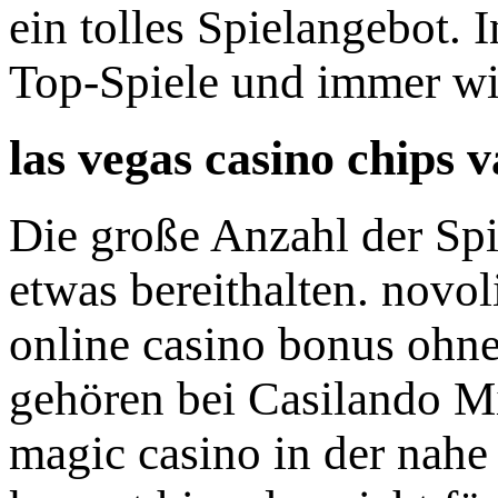
ein tolles Spielangebot. 
Top-Spiele und immer wie
las vegas casino chips v
Die große Anzahl der Spie
etwas bereithalten. novo
online casino bonus ohne
gehören bei Casilando M
magic casino in der nahe