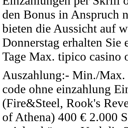
Einzahlungen per Skrill 
den Bonus in Anspruch 
bieten die Aussicht auf we
Donnerstag erhalten Sie
Tage Max. tipico casino 
Auszahlung:- Min./Max. 
code ohne einzahlung Ein
(Fire&Steel, Rook's Rev
of Athena) 400 € 2.000 S