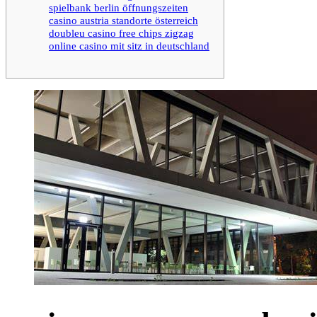
spielbank berlin öffnungszeiten
casino austria standorte österreich
doubleu casino free chips zigzag
online casino mit sitz in deutschland