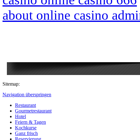
about online casino admi
Sitemap:
Navigation überspringen
Restaurant
Gourmetrestaurant
Hotel
Feiern & Tagen
Kochkurse
Ganz frisch
Reservierung