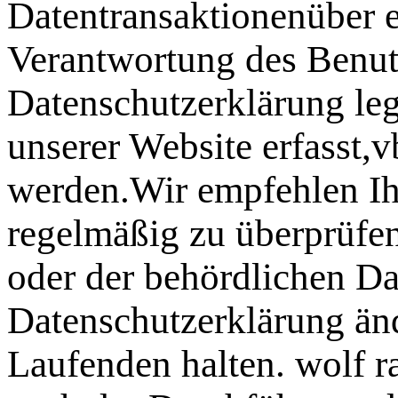
Datentransaktionenüber e
Verantwortung des Benut
Datenschutzerklärung leg
unserer Website erfasst,
werden.Wir empfehlen Ihn
regelmäßig zu überprüfe
oder der behördlichen D
Datenschutzerklärung än
Laufenden halten. wolf 