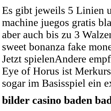
Es gibt jeweils 5 Linien 
machine juegos gratis bl
aber auch bis zu 3 Walze
sweet bonanza fake mon
Jetzt spielenAndere emp
Eye of Horus ist Merkurs
sogar im Basisspiel ein 
bilder casino baden ba