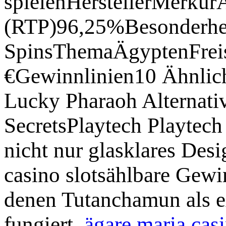
spielenHerstellerMerkur
(RTP)96,25%Besonderhe
SpinsThemaÄgyptenFreis
€Gewinnlinien10 Ähnlich
Lucky Pharaoh Alternati
SecretsPlaytech Playtech
nicht nur glasklares Des
casino slotsählbare Gewin
denen Tutanchamun als e
fungiert.
ägare maria cas