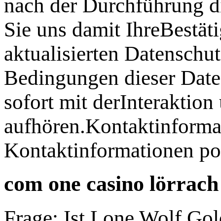
nach der Durchführung d
Sie uns damit IhreBestä
aktualisierten Datenschut
Bedingungen dieser Date
sofort mit derInteraktion
aufhören.Kontaktinforma
Kontaktinformationen po
com one casino lörrach
Frage: Ist Lone Wolf Gol