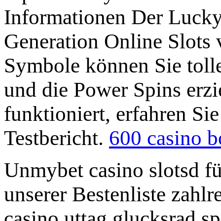
Informationen Der Lucky
Generation Online Slots 
Symbole können Sie toll
und die Power Spins erzi
funktioniert, erfahren S
Testbericht.
600 casino 
Unmybet casino slotsd fü
unserer Bestenliste zahl
casino uttag glucksrad 