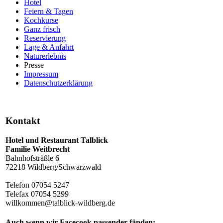
Hotel
Feiern & Tagen
Kochkurse
Ganz frisch
Reservierung
Lage & Anfahrt
Naturerlebnis
Presse
Impressum
Datenschutzerklärung
Kontakt
Hotel und Restaurant Talblick
Familie Weitbrecht
Bahnhofsträßle 6
72218 Wildberg/Schwarzwald
Telefon 07054 5247
Telefax 07054 5299
willkommen@talblick-wildberg.de
Auch wenn wir Facecook passender fänden: