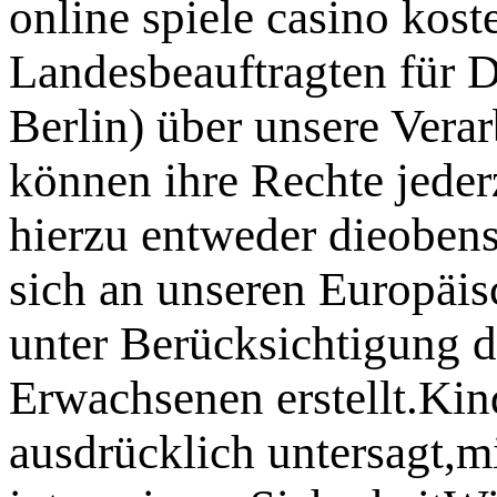
online spiele casino kos
Landesbeauftragten für D
Berlin) über unsere Vera
können ihre Rechte jeder
hierzu entweder dieoben
sich an unseren Europäis
unter Berücksichtigung d
Erwachsenen erstellt.Kin
ausdrücklich untersagt,mi