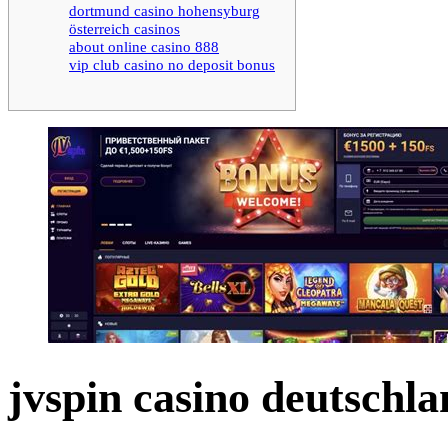
dortmund casino hohensyburg
österreich casinos
about online casino 888
vip club casino no deposit bonus
jvspin casino deutschl