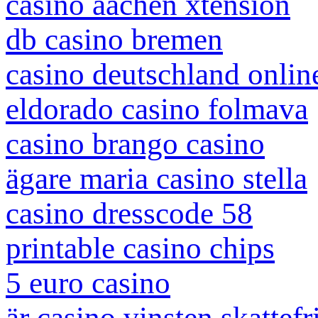
casino aachen xtension
db casino bremen
casino deutschland onlin
eldorado casino folmava
casino brango casino
ägare maria casino stella
casino dresscode 58
printable casino chips
5 euro casino
är casino vinsten skattefr