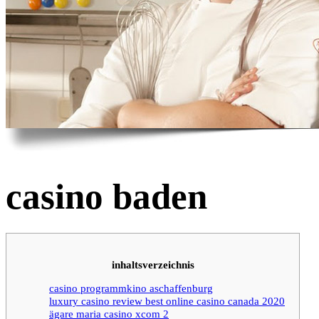
Presse
Kontakt
casino baden
inhaltsverzeichnis
casino programmkino aschaffenburg
luxury casino review best online casino canada 2020
ägare maria casino xcom 2