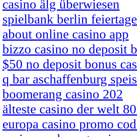
casino älg überwiesen
spielbank berlin feiertage
about online casino app
bizzo casino no deposit 
$50 no deposit bonus ca
q bar aschaffenburg speis
boomerang casino 202
älteste casino der welt 80
europa casino promo code