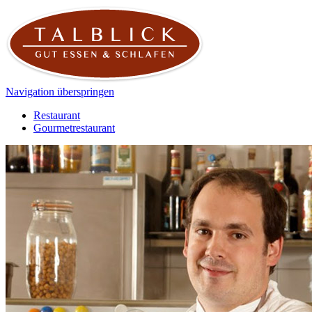
Navigation überspringen
Restaurant
Gourmetrestaurant
Navigation überspringen
Hotel
Feiern & Tagen
Kochkurse
Navigation überspringen
Ganz frisch
Reservierung
Lage & Anfahrt
Naturerlebnis