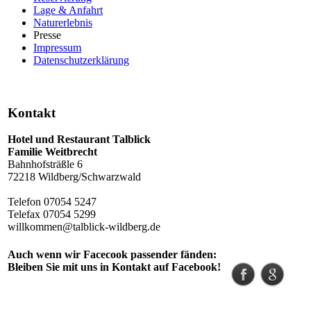
Lage & Anfahrt
Naturerlebnis
Presse
Impressum
Datenschutzerklärung
Kontakt
Hotel und Restaurant Talblick
Familie Weitbrecht
Bahnhofsträßle 6
72218 Wildberg/Schwarzwald
Telefon 07054 5247
Telefax 07054 5299
willkommen@talblick-wildberg.de
Auch wenn wir Facecook passender fänden:
Bleiben Sie mit uns in Kontakt auf Facebook!