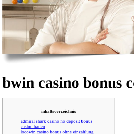
Presse
Kontakt
bwin casino bonus 
inhaltsverzeichnis
admiral shark casino no deposit bonus
casino baden
locowin casino bonus ohne einzahlung