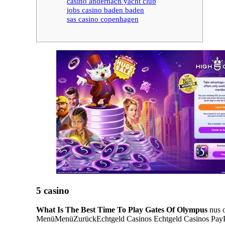
casino andernach yacht club
jobs casino baden baden
sas casino copenhagen
5 casino
What Is The Best Time To Play Gates Of Olympus
nus o
MenüMenüZurückEchtgeld Casinos Echtgeld Casinos PayPal