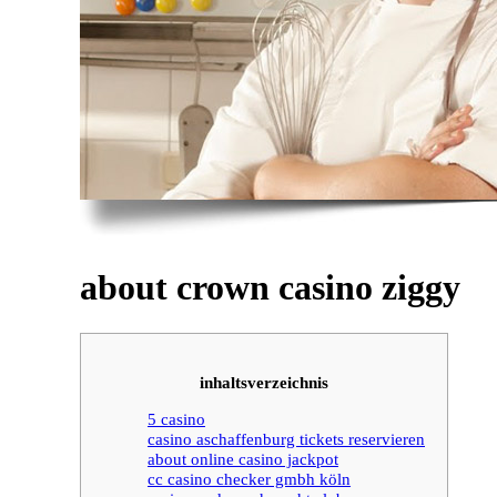
Presse
Kontakt
about crown casino ziggy
inhaltsverzeichnis
5 casino
casino aschaffenburg tickets reservieren
about online casino jackpot
cc casino checker gmbh köln