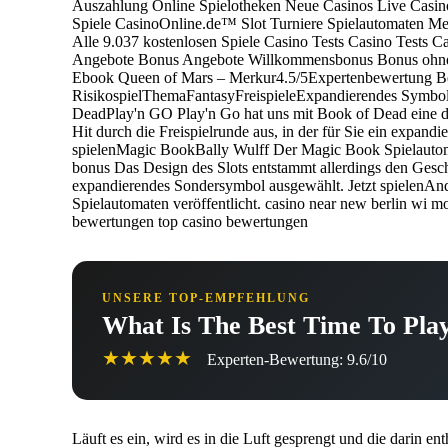
Auszahlung Online Spielotheken Neue Casinos Live Casino
Spiele CasinoOnline.de™ Slot Turniere Spielautomaten Me
Alle 9.037 kostenlosen Spiele Casino Tests Casino Tests
Angebote Bonus Angebote Willkommensbonus Bonus ohne E
Ebook Queen of Mars – Merkur4.5/5Expertenbewertung Bei
RisikospielThemaFantasyFreispieleExpandierendes SymbolW
DeadPlay'n GO Play'n Go hat uns mit Book of Dead eine de
Hit durch die Freispielrunde aus, in der für Sie ein expan
spielenMagic BookBally Wulff Der Magic Book Spielautomat 
bonus Das Design des Slots entstammt allerdings den Gesc
expandierendes Sondersymbol ausgewählt. Jetzt spielen
Spielautomaten veröffentlicht. casino near new berlin wi 
bewertungen top casino bewertungen
UNSERE TOP-EMPFEHLUNG
What Is The Best Time To Pla
★★★★★
Experten-Bewertung: 9.6/10
Läuft es ein, wird es in die Luft gesprengt und die darin ent