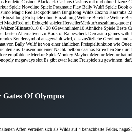
s Roulette Casinos Blackjack Casinos Casinos mit und ohne Lizenz Ca
rkur Spiele Novoline Spiele Pragmatic Play Bally Wulff Spiele Book 
 Casumo Magic Red JackpotPiraten BingBong Wildz Caxino Karamba 22 
inzahlung Freispiele ohne Einzahlung Weitere Bereiche Weitere Ber
 MagicRed mit Echtgeld spielenHerstellerMerkurAuszahlungsquote (
alzen5Einsatz0,10 € - 20 €Gewinnlinien10 Ähnliche Spiele Beste Cas
r besten Alternativen zu Book of Ra beschert. Dercasino games with f
dierendes Sondersymbol ausgewählt wird, das zusätzliche Gewinne und so
von Bally Wulff ist von einer ähnlichen Freispielfunktion wie Queen 
hichten aus Tausendundeiner Nacht. betbon casinos Erreichen Sie du
Andere empfohlene Merkur SpieleMonkey MayhemMerkur Merkur hat mi
monopoly megaways slot Es gibt zwar keine Freispiele zu gewinnen, daf
y Gates Of Olympus
haltenen Affen verteilen sich als Wilds auf 4 benachbarte Felder. naga95 