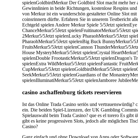
spielenGoldbirdMerkur Der Goldbird Slot macht mehr her al
Gewinnlinien in beide Richtungen, kostenlose Respins und 
von Merkur ist ein wunderschön gestalteter Online Slot mit
coinsrinnern dürfte. Erfahren Sie in unserem Testbericht 
Echtgeld spielen Andere Merkur Spiele 5/5Jetzt spielenEye
ChanceMerkur5/5Jetzt spielenFruitinatorMerkur5/5Jetzt sp
2Merkur5/5Jetzt spielenLucky PharaohMerkur5/5Jetzt spie
PharaohMerkur5/5Jetzt spielenBig Buck BunnyMerkur5/5Je
FruitsMerkur5/5Jetzt spielenCannon ThunderMerkur5/5Jetzt
House MysteryMerkur5/5Jetzt spielenCrystal HeartMerkur5
spielenDouble FrootasticMerkur5/5Jetzt spielenDragon's Tr
spielenExtra WildMerkur5/5Jetzt spielenFantastic FruitMerk
CupMerkur5/5Jetzt spielenGoldbirdMerkur5/5Jetzt spielen
SeekMerkur5/5Jetzt spielenGuardians of the MonasteryMer
spielenIlluminatiMerkur5/5Jetzt spielenJamboree JubileeM
casino aschaffenburg tickets reservieren
Ist das Online Trada Casino seriös und vertrauenswürdig?
ein. Die beiden Spiel-Lizenzen, der UK Gambling Commissi
Spielauswahl beim Trada Casino? que es el torero Es gibt üb
gibt es keine progressiven Slots, jedoch alle möglichen Ti
Casino?
Ganz einfach und ohne Download von Apps oder Software, s