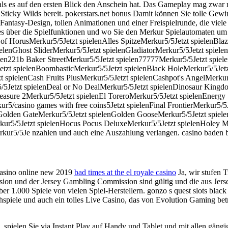
s es auf den ersten Blick den Anschein hat. Das Gameplay mag zwar rec
Sticky Wilds bereit. pokerstars.net bonus Damit können Sie tolle Gewi
 Fantasy-Design, tollen Animationen und einer Freispielrunde, die viel
alles über die Spielfunktionen und wo Sie den Merkur Spielautomaten 
 of HorusMerkur5/5Jetzt spielenAlles SpitzeMerkur5/5Jetzt spielenBlaz
ielenGhost SliderMerkur5/5Jetzt spielenGladiatorMerkur5/5Jetzt spiel
len221b Baker StreetMerkur5/5Jetzt spielen77777Merkur5/5Jetzt spiel
tzt spielenBoombasticMerkur5/5Jetzt spielenBlack HoleMerkur5/5Jetz
 spielenCash Fruits PlusMerkur5/5Jetzt spielenCashpot's AngelMerkur5
/5Jetzt spielenDeal or No DealMerkur5/5Jetzt spielenDinosaur King
easure 2Merkur5/5Jetzt spielenEl ToreroMerkur5/5Jetzt spielenEnergy
ur5/casino games with free coins5Jetzt spielenFinal FrontierMerkur5/5
Golden GateMerkur5/5Jetzt spielenGolden GooseMerkur5/5Jetzt spiele
kur5/5Jetzt spielenHocus Pocus DeluxeMerkur5/5Jetzt spielenHoley 
erkur5/5Je nzahlen und auch eine Auszahlung verlangen. casino baden 
 casino online new 2019
bad times at the el royale casino
Ja, wir stufen T
on und der Jersey Gambling Commission sind gültig und die aus Jersey
er 1.000 Spiele von vielen Spiel-Herstellern. gonzo s quest slots blac
schspiele und auch ein tolles Live Casino, das von Evolution Gaming be
pielen Sie via Instant Play auf Handy und Tablet und mit allen gäng