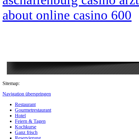
about online casino 600
Sitemap:
Navigation überspringen
Restaurant
Gourmetrestaurant
Hotel
Feiern & Tagen
Kochkurse
Ganz frisch
Reservierung