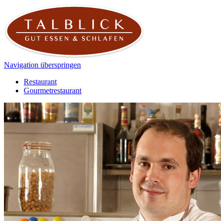
Navigation überspringen
Restaurant
Gourmetrestaurant
Navigation überspringen
Hotel
Feiern & Tagen
Kochkurse
Navigation überspringen
Ganz frisch
Reservierung
Lage & Anfahrt
Naturerlebnis