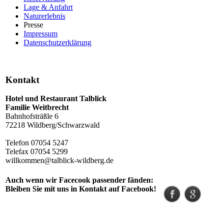
Lage & Anfahrt
Naturerlebnis
Presse
Impressum
Datenschutzerklärung
Kontakt
Hotel und Restaurant Talblick
Familie Weitbrecht
Bahnhofsträßle 6
72218 Wildberg/Schwarzwald
Telefon 07054 5247
Telefax 07054 5299
willkommen@talblick-wildberg.de
Auch wenn wir Facecook passender fänden:
Bleiben Sie mit uns in Kontakt auf Facebook!