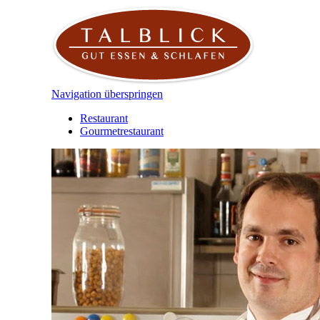
Navigation überspringen
Restaurant
Gourmetrestaurant
Navigation überspringen
Hotel
Feiern & Tagen
Kochkurse
Navigation überspringen
Ganz frisch
Reservierung
Lage & Anfahrt
Naturerlebnis