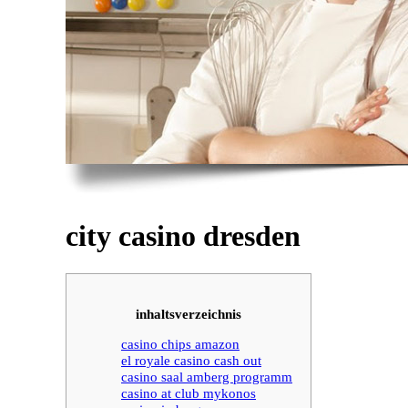
Presse
Kontakt
city casino dresden
inhaltsverzeichnis
casino chips amazon
el royale casino cash out
casino saal amberg programm
casino at club mykonos