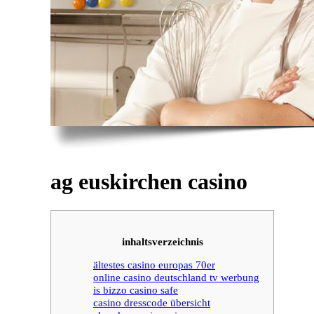
Presse
Kontakt
ag euskirchen casino
inhaltsverzeichnis
ältestes casino europas 70er
online casino deutschland tv werbung
is bizzo casino safe
casino dresscode übersicht