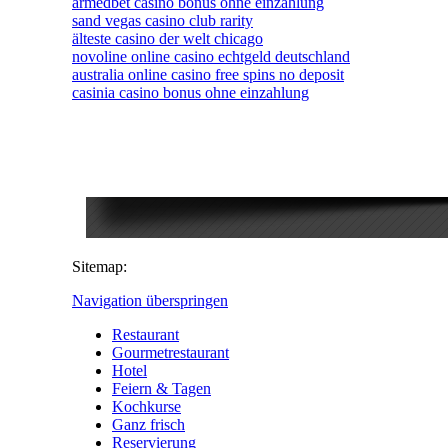
armedbet casino bonus ohne einzahlung
sand vegas casino club rarity
älteste casino der welt chicago
novoline online casino echtgeld deutschland
australia online casino free spins no deposit
casinia casino bonus ohne einzahlung
Sitemap:
Navigation überspringen
Restaurant
Gourmetrestaurant
Hotel
Feiern & Tagen
Kochkurse
Ganz frisch
Reservierung