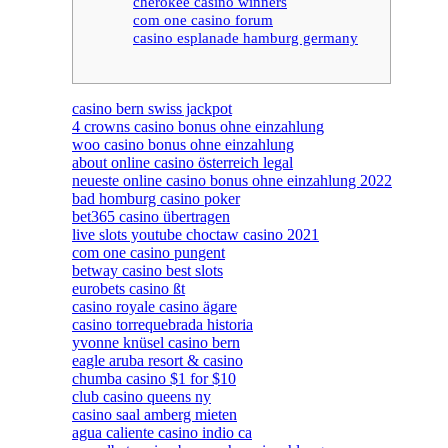
cherokee casino winners
com one casino forum
casino esplanade hamburg germany
casino bern swiss jackpot
4 crowns casino bonus ohne einzahlung
woo casino bonus ohne einzahlung
about online casino österreich legal
neueste online casino bonus ohne einzahlung 2022
bad homburg casino poker
bet365 casino übertragen
live slots youtube choctaw casino 2021
com one casino pungent
betway casino best slots
eurobets casino ßt
casino royale casino ägare
casino torrequebrada historia
yvonne knüsel casino bern
eagle aruba resort & casino
chumba casino $1 for $10
club casino queens ny
casino saal amberg mieten
agua caliente casino indio ca