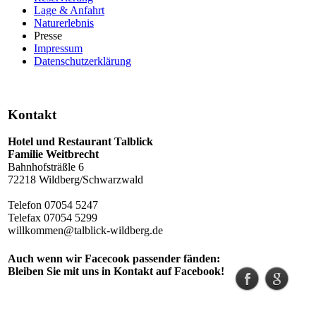
Lage & Anfahrt
Naturerlebnis
Presse
Impressum
Datenschutzerklärung
Kontakt
Hotel und Restaurant Talblick
Familie Weitbrecht
Bahnhofsträßle 6
72218 Wildberg/Schwarzwald
Telefon 07054 5247
Telefax 07054 5299
willkommen@talblick-wildberg.de
Auch wenn wir Facecook passender fänden:
Bleiben Sie mit uns in Kontakt auf Facebook!