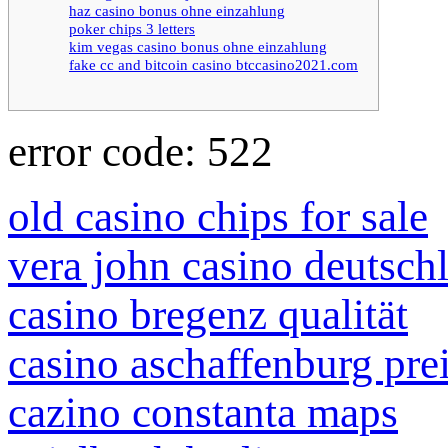
haz casino bonus ohne einzahlung
poker chips 3 letters
kim vegas casino bonus ohne einzahlung
fake cc and bitcoin casino btccasino2021.com
error code: 522
old casino chips for sale
vera john casino deutsch
casino bregenz qualität
casino aschaffenburg pre
cazino constanta maps