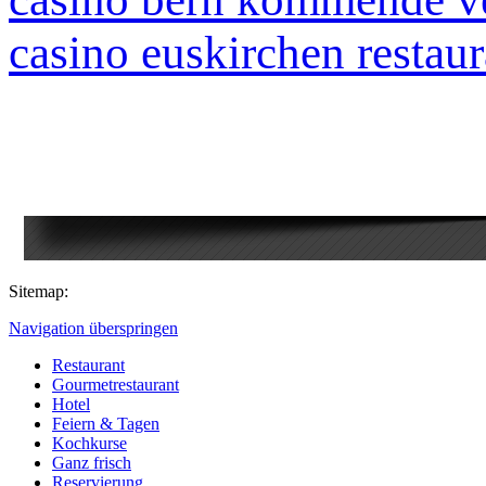
casino euskirchen restaur
Sitemap:
Navigation überspringen
Restaurant
Gourmetrestaurant
Hotel
Feiern & Tagen
Kochkurse
Ganz frisch
Reservierung