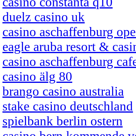
casino constanta q10
duelz casino uk
casino aschaffenburg ope
eagle aruba resort & casi
casino aschaffenburg caf
casino älg 80
brango casino australia
stake casino deutschland
spielbank berlin ostern
casino bern kommende ve