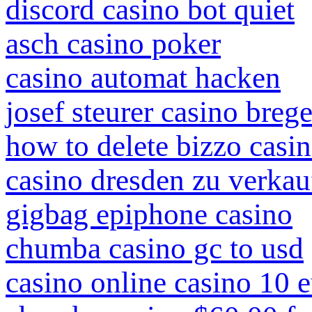
discord casino bot quiet
asch casino poker
casino automat hacken
josef steurer casino breg
how to delete bizzo casi
casino dresden zu verkau
gigbag epiphone casino
chumba casino gc to usd
casino online casino 10 