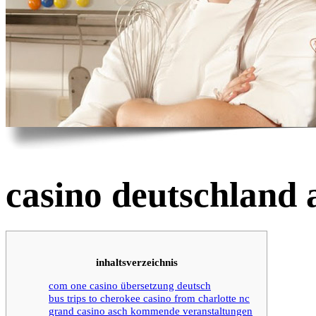
Presse
Kontakt
casino deutschland a
inhaltsverzeichnis
com one casino übersetzung deutsch
bus trips to cherokee casino from charlotte nc
grand casino asch kommende veranstaltungen