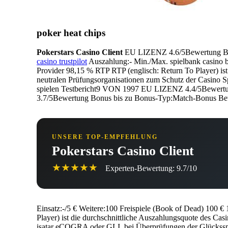
poker heat chips
Pokerstars Casino Client
EU LIZENZ 4.6/5Bewertung Bon
casino trustpilot
Auszahlung:- Min./Max. spielbank casino be
Provider 98,15 % RTP RTP (englisch: Return To Player) ist
neutralen Prüfungsorganisationen zum Schutz der Casino S
spielen Testbericht9 VON 1997 EU LIZENZ 4.4/5Bewertun
3.7/5Bewertung Bonus bis zu Bonus-Typ:Match-Bonus Bet
UNSERE TOP-EMPFEHLUNG
Pokerstars Casino Client
★★★★★
Experten-Bewertung: 9.7/10
Einsatz:-/5 € Weitere:100 Freispiele (Book of Dead) 100 €
Player) ist die durchschnittliche Auszahlungsquote des Cas
isatar eCOGRA oder GLI, bei Überprüfungen der Glücksspie