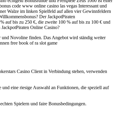
sino echtgeld Bonusrunde und Freispiele Zeus 1000 ist einer
bonus code www online casino las vegas Interessant und
ner Walze im linken Spielfeld auf allen vier Gewinnfeldern
en Willkommensbonus? Der JackpotPiraten
 % auf bis zu 250 €, die zweite 100 % auf bis zu 100 € und
im JackpotPiraten Online Casino?
r und Novoline finden. Das Angebot wird ständig weiter
önnen free book of ra slot game
Pokerstars Casino Client in Verbindung stehen, verwenden
 und eine riesige Auswahl an Funktionen, die speziell auf
n echten Spielern und faire Bonusbedingungen.