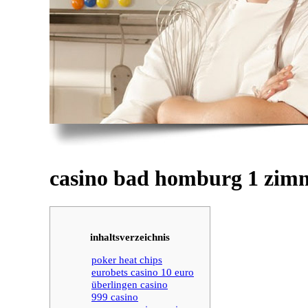
Presse
Kontakt
casino bad homburg 1 zi
inhaltsverzeichnis
poker heat chips
eurobets casino 10 euro
überlingen casino
999 casino