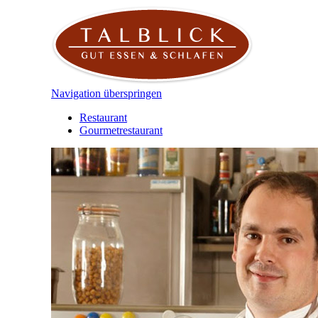
Navigation überspringen
Restaurant
Gourmetrestaurant
Navigation überspringen
Hotel
Feiern & Tagen
Kochkurse
Navigation überspringen
Ganz frisch
Reservierung
Lage & Anfahrt
Naturerlebnis