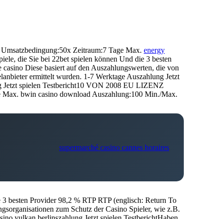
 Umsatzbedingung:50x Zeitraum:7 Tage Max.
energy
iele, die Sie bei 22bet spielen können Und die 3 besten
e casino Diese basiert auf den Auszahlungswerten, die von
anbieter ermittelt wurden. 1-7 Werktage Auszahlung Jetzt
g Jetzt spielen Testbericht10 VON 2008 EU LIZENZ
e Max. bwin casino download Auszahlung:100 Min./Max.
supermarché casino cannes horaires
ie 3 besten Provider 98,2 % RTP RTP (englisch: Return To
ungsorganisationen zum Schutz der Casino Spieler, wie z.B.
ino vulkan berlinszahlung Jetzt spielen TestberichtHaben