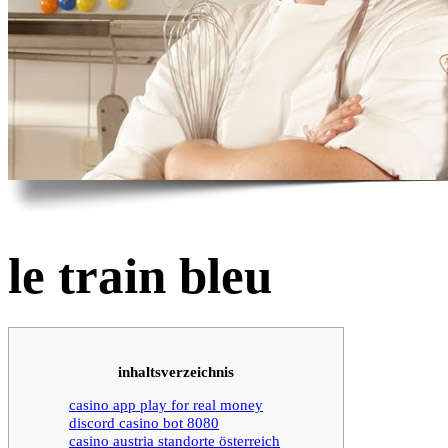
Presse
Kontakt
le train bleu
inhaltsverzeichnis
casino app play for real money
discord casino bot 8080
casino austria standorte österreich