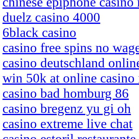
chinese epiphone casino
duelz casino 4000
6black casino
casino free spins no wag
casino deutschland onlin
win 50k at online casino
casino bad homburg 86
casino bregenz yu gi oh
casino extreme live chat
casino estoril restaurante